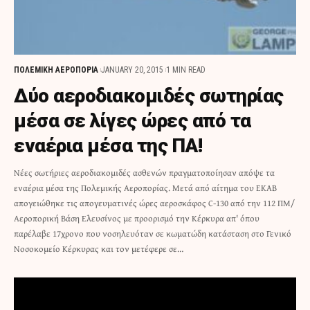
ΠΟΛΕΜΙΚΗ ΑΕΡΟΠΟΡΙΑ
JANUARY 20, 2015
1 MIN READ
Δύο αεροδιακομιδές σωτηρίας
μέσα σε λίγες ώρες από τα
εναέρια μέσα της ΠΑ!
Νέες σωτήριες αεροδιακομιδές ασθενών πραγματοποίησαν απόψε τα
εναέρια μέσα της Πολεμικής Αεροπορίας. Μετά από αίτημα του ΕΚΑΒ
απογειώθηκε τις απογευματινές ώρες αεροσκάφος C-130 από την 112 ΠΜ/
Αεροπορική Βάση Ελευσίνος με προορισμό την Κέρκυρα απ' όπου
παρέλαβε 17χρονο που νοσηλευόταν σε κωματώδη κατάσταση στο Γενικό
Νοσοκομείο Κέρκυρας και τον μετέφερε σε…