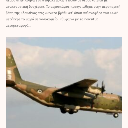
Λέσβο στην Αθήνα ένα αγοράκι μόλις 8 ωρών σε θερμοκοιτίδα με
αναπνευστική δυσχέρεια. Το αεροσκάφος προσγειώθηκε στην αεροπορική
βάση της Ελευσίνας στις 22:50 το βράδυ απ' όπου ασθενοφόρο του ΕΚΑΒ
μετέφερε το μωρό σε νοσοκομείο. Σύμφωνα με το newsit, η
αερομεταφορά…