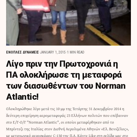
ΕΝΟΠΛΕΣ ΔΥΝΑΜΕΙΣ
JANUARY 1, 2015
1 MIN READ
Λίγο πριν την Πρωτοχρονιά η
ΠΑ ολοκλήρωσε τη μεταφορά
των διασωθέντων του Norman
Atlantic!
Ολοκληρώθηκε λίγο μετά τις 10 μμ της Τετάρτης 31 Δεκεμβρίου 2014 η
δεύτερη επιχείρηση αερομεταφοράς 23 Ελλήνων πολιτών που επέβαιναν
στο Ε/Γ-Ο/Γ "Norman Atlantic", οι οποίοι μεταφέρθηκαν από το
Μπρίντεζι της Ιταλίας στον Διεθνή Αερολιμένα Αθηνών «Ελ. Βενιζέλος»,
με μεταγωγικό αεροσκάφος C-130 της Π.Α. Κάντε Like στη σελίδα μας στο