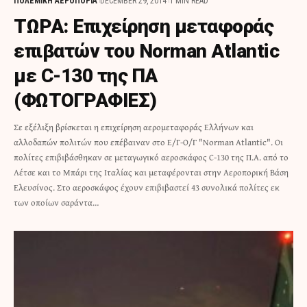
ΠΟΛΕΜΙΚΗ ΑΕΡΟΠΟΡΙΑ
DECEMBER 29, 2014
1 MIN READ
ΤΩΡΑ: Επιχείρηση μεταφοράς
επιβατών του Norman Atlantic
με C-130 της ΠΑ
(ΦΩΤΟΓΡΑΦΙΕΣ)
Σε εξέλιξη βρίσκεται η επιχείρηση αερομεταφοράς Ελλήνων και
αλλοδαπών πολιτών που επέβαιναν στο Ε/Γ-Ο/Γ "Norman Atlantic". Οι
πολίτες επιβιβάσθηκαν σε μεταγωγικό αεροσκάφος C-130 της Π.Α. από το
Λέτσε και το Μπάρι της Ιταλίας και μεταφέρονται στην Αεροπορική Βάση
Ελευσίνος. Στο αεροσκάφος έχουν επιβιβαστεί 43 συνολικά πολίτες εκ
των οποίων σαράντα…