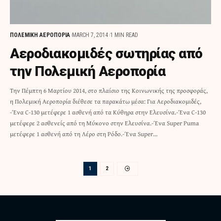
ΠΟΛΕΜΙΚΗ ΑΕΡΟΠΟΡΙΑ
MARCH 7, 2014
1 MIN READ
Αεροδιακομιδές σωτηρίας από
την Πολεμική Αεροπορία
Την Πέμπτη 6 Μαρτίου 2014, στο πλαίσιο της Κοινωνικής της προσφοράς,
η Πολεμική Αεροπορία διέθεσε τα παρακάτω μέσα: Για Αεροδιακομιδές,
-Ένα C-130 μετέφερε 1 ασθενή από τα Κύθηρα στην Ελευσίνα.-Ένα C-130
μετέφερε 2 ασθενείς από τη Μύκονο στην Ελευσίνα.-Ένα Super Puma
μετέφερε 1 ασθενή από τη Λέρο στη Ρόδο.-Ένα Super…
1
2