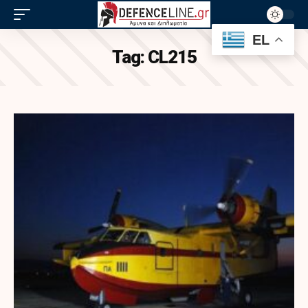
EL
Tag:
CL215