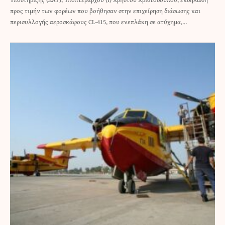
προς τιμήν των φορέων που βοήθησαν στην επιχείρηση διάσωσης και
περισυλλογής αεροσκάφους CL-415, που ενεπλάκη σε ατύχημα,…