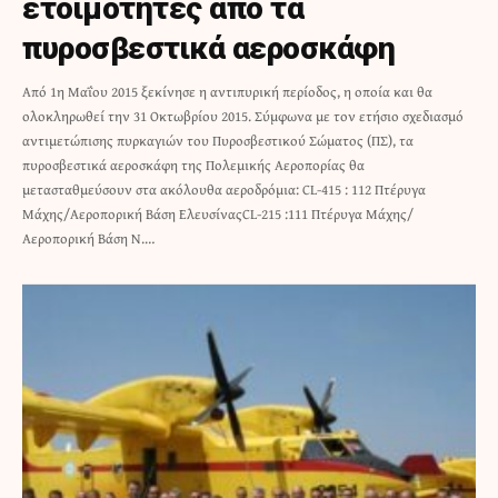
ετοιμότητες από τα
πυροσβεστικά αεροσκάφη
Από 1η Μαΐου 2015 ξεκίνησε η αντιπυρική περίοδος, η οποία και θα
ολοκληρωθεί την 31 Οκτωβρίου 2015. Σύμφωνα με τον ετήσιο σχεδιασμό
αντιμετώπισης πυρκαγιών του Πυροσβεστικού Σώματος (ΠΣ), τα
πυροσβεστικά αεροσκάφη της Πολεμικής Αεροπορίας θα
μετασταθμεύσουν στα ακόλουθα αεροδρόμια: CL-415 : 112 Πτέρυγα
Μάχης/Αεροπορική Βάση ΕλευσίναςCL-215 :111 Πτέρυγα Μάχης/
Αεροπορική Βάση Ν.…