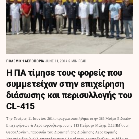
ΠΟΛΕΜΙΚΗ ΑΕΡΟΠΟΡΙΑ
JUNE 11, 2014
2 MIN READ
H ΠΑ τίμησε τους φορείς που
συμμετείχαν στην επιχείρηση
διάσωσης και περισυλλογής του
CL-415
Την Τετάρτη 11 Ιουνίου 2014, πραγματοποιήθηκε στην 383 Μοίρα Ειδικών
Επιχειρήσεων & Αεροπυρόσβεσης, στην 113 Πτέρυγα Μάχης (113ΠΜ), στη
Θεσσαλονίκη, παρουσία του Διοικητή της Διοίκησης Αεροπορικής
Υποστήριξης (ΔΑΥ), Υποπτέραρχου (Ι) Χρήστου Χριστοδούλου, εκδήλωση