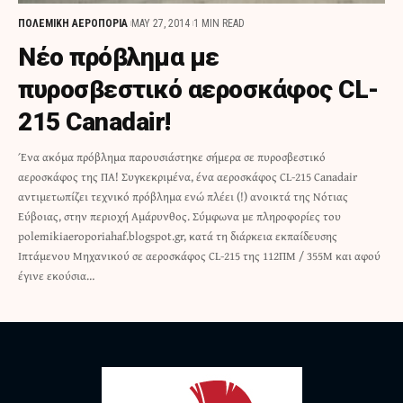
ΠΟΛΕΜΙΚΗ ΑΕΡΟΠΟΡΙΑ
MAY 27, 2014
1 MIN READ
Νέο πρόβλημα με
πυροσβεστικό αεροσκάφος CL-
215 Canadair!
Ένα ακόμα πρόβλημα παρουσιάστηκε σήμερα σε πυροσβεστικό
αεροσκάφος της ΠΑ! Συγκεκριμένα, ένα αεροσκάφος CL-215 Canadair
αντιμετωπίζει τεχνικό πρόβλημα ενώ πλέει (!) ανοικτά της Νότιας
Εύβοιας, στην περιοχή Αμάρυνθος. Σύμφωνα με πληροφορίες του
polemikiaeroporiahaf.blogspot.gr, κατά τη διάρκεια εκπαίδευσης
Ιπτάμενου Μηχανικού σε αεροσκάφος CL-215 της 112ΠΜ / 355Μ και αφού
έγινε εκούσια…