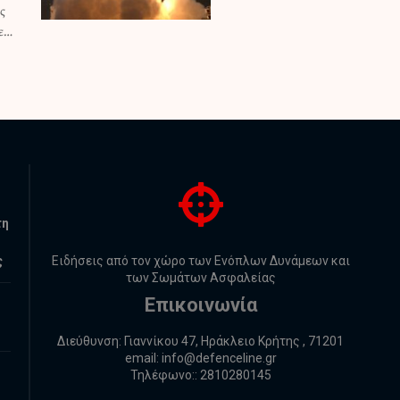
με…
τη
ς
Ειδήσεις από τον χώρο των Ενόπλων Δυνάμεων και
των Σωμάτων Ασφαλείας
Επικοινωνία
Διεύθυνση: Γιαννίκου 47, Ηράκλειο Κρήτης , 71201
email:
info@defenceline.gr
Τηλέφωνο:: 2810280145