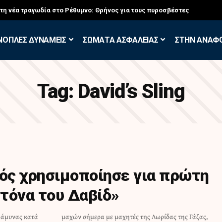
στη νέα τραγωδία στο Ρέθυμνο: Θρήνος για τους πυροσβέστες
ΝΟΠΛΕΣ ΔΥΝΑΜΕΙΣ
ΣΩΜΑΤΑ ΑΣΦΑΛΕΙΑΣ
ΣΤΗΝ ΑΝΑΦ
Tag:
David’s Sling
τός χρησιμοποίησε για πρώτη
τόνα του Δαβίδ»
 άμυνας κατά
ς της Γάζας,