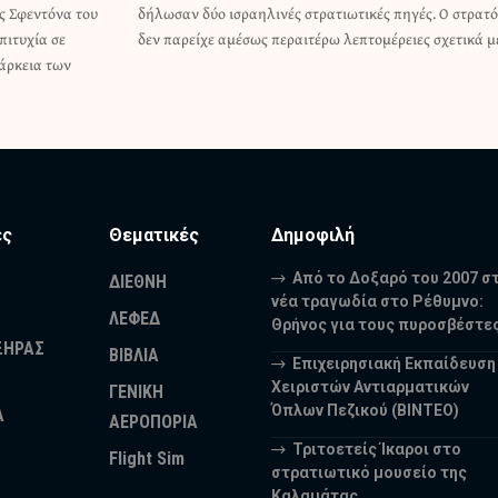
ς Σφεντόνα του
ηγές. Ο στρατός
πιτυχία σε
δεν παρείχε αμέσως περαιτέρω λεπτομέρειες σχετικά 
ιάρκεια των
ες
Θεματικές
Δημοφιλή
Από το Δοξαρό του 2007 σ
ΔΙΕΘΝΗ
νέα τραγωδία στο Ρέθυμνο:
ΛΕΦΕΔ
Θρήνος για τους πυροσβέστε
ΞΗΡΑΣ
ΒΙΒΛΙΑ
Επιχειρησιακή Εκπαίδευση
Χειριστών Αντιαρματικών
ΓΕΝΙΚΗ
Όπλων Πεζικού (ΒΙΝΤΕΟ)
Α
ΑΕΡΟΠΟΡΙΑ
Τριτοετείς Ίκαροι στο
Flight Sim
στρατιωτικό μουσείο της
Καλαμάτας