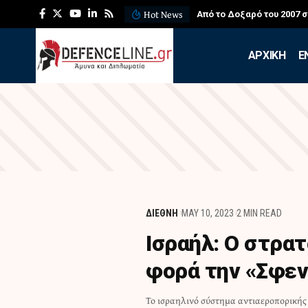
Hot News
Από το Δοξαρό του 2007 
APXIKH
Ε
ΔΙΕΘΝΗ
MAY 10, 2023
2 MIN READ
Ισραήλ: Ο στρα
φορά την «Σφεν
Το ισραηλινό σύστημα αντιαεροπορικής
μαχών σήμερα με μαχητές της Λωρίδα