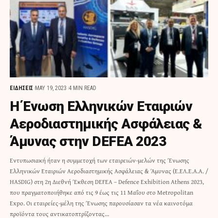
ΕΙΔΗΣΕΙΣ
MAY 19, 2023
4 MIN READ
Η Ένωση Ελληνικών Εταιριών
Αεροδιαστημικής Ασφάλειας &
Άμυνας στην DEFEA 2023
Εντυπωσιακή ήταν η συμμετοχή των εταιρειών-μελών της Ένωσης
Ελληνικών Εταιριών Αεροδιαστημικής Ασφάλειας & Άμυνας (Ε.ΕΛ.Ε.Α.Α. /
HASDIG) στη 2η Διεθνή Έκθεση DEFEA – Defence Exhibition Athens 2023,
που πραγματοποιήθηκε από τις 9 έως τις 11 Μαΐου στο Metropolitan
Expo. Οι εταιρείες-μέλη της Ένωσης παρουσίασαν τα νέα καινοτόμα
προϊόντα τους αντικατοπτρίζοντας…