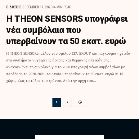
ΕΙΔΗΣΕΙΣ
DECEMBER 17, 2020
4 MIN READ
Η THEON SENSORS υπογράφει
νέα συμβόλαια που
υπερβαίνουν τα 50 εκατ. ευρώ
Η THEON SENSORS, μέλος του ομίλου EFA GROUP και παγκόσμια ηγέτιδα
στα συστήματα νυχτερινής όρασης και θερμικής απεικόνισης,
ανακοινώνει τη συνολική για το 2020 υπογραφή νέων συμβολαίων με
παράδοση το 2020-2021, τα οποία υπερβαίνουν τα 50 εκατ. ευρώ σε 18
χώρες, έως το τέλος του χρόνου. Από την αρχή του…
1
2