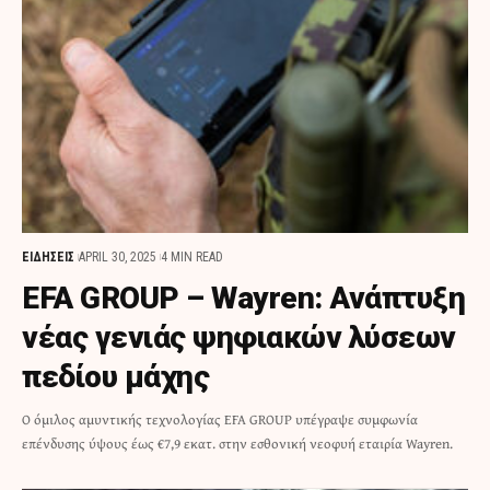
ΕΙΔΗΣΕΙΣ
APRIL 30, 2025
4 MIN READ
EFA GROUP – Wayren: Ανάπτυξη
νέας γενιάς ψηφιακών λύσεων
πεδίου μάχης
Ο όμιλος αμυντικής τεχνολογίας EFA GROUP υπέγραψε συμφωνία
επένδυσης ύψους έως €7,9 εκατ. στην εσθονική νεοφυή εταιρία Wayren.