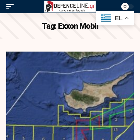
EL
Tag:
Exxon Mobil