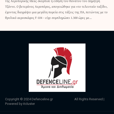
της Αεροπορικής Ιδέας σκόρπισε η είδηση του θανάτου του Δημήτρη
Τζάννε. Ο βετεράνος Αεροπόρος, απογειώθηκε για «το τελευταίο ταξίδι»,
έχοντας διαγράψει μια μεγάλη πορεία στις τάξεις της ΠΑ, πετώντας με το
θρυλικό αεροσκάφος F-104 – είχε συμπληρώσει 1.300 ώρες με…
Copyright © 2024
Defenceline.gr
All Rights Reserved |
Powered by
itcluster