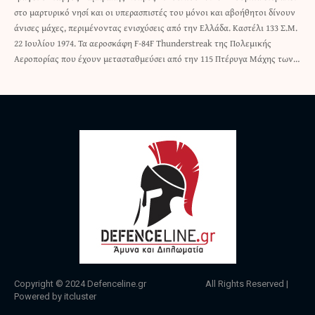
στο μαρτυρικό νησί και οι υπερασπιστές του μόνοι και αβοήθητοι δίνουν
άνισες μάχες, περιμένοντας ενισχύσεις από την Ελλάδα. Καστέλι 133 Σ.Μ.
22 Ιουλίου 1974. Τα αεροσκάφη F-84F Thunderstreak της Πολεμικής
Αεροπορίας που έχουν μετασταθμεύσει από την 115 Πτέρυγα Μάχης των…
Copyright © 2024
Defenceline.gr
All Rights Reserved |
Powered by
itcluster