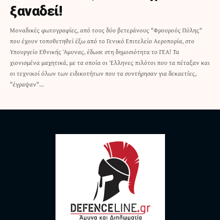
ξαναδεί!
Μοναδικές φωτογραφίες, από τους δύο βετεράνους "Φρουρούς Πύλης"
που έχουν τοποθετηθεί έξω από το Γενικό Επιτελείο Αεροπορία, στο
Υπουργείο Εθνικής Άμυνας, έδωσε στη δημοσιότητα το ΓΕΑ! Τα
χιονισμένα μαχητικά, με τα οποία οι Έλληνες πιλότοι που τα πέταξαν και
οι τεχνικοί όλων των ειδικοτήτων που τα συντήρησαν για δεκαετίες,
"έγραψαν"…