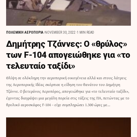
ΠΟΛΕΜΙΚΗ ΑΕΡΟΠΟΡΙΑ
NOVEMBER 30, 2022
1 MIN READ
Δημήτρης Τζάννες: Ο «θρύλος»
των F-104 απογειώθηκε για «το
τελευταίο ταξίδι»
Θλίψη σε ολόκληρη την αεροπορική οικογένεια αλλά και στους λάτρεις
της Αεροπορικής Ιδέας σκόρπισε η είδηση του θανάτου του Δημήτρη
Τζάννε. Ο βετεράνος Αεροπόρος, απογειώθηκε για «το τελευταίο ταξίδι»,
έχοντας διαγράψει μια μεγάλη πορεία στις τάξεις της ΠΑ, πετώντας με το
θρυλικό αεροσκάφος F-104 – είχε συμπληρώσει 1.300 ώρες με…