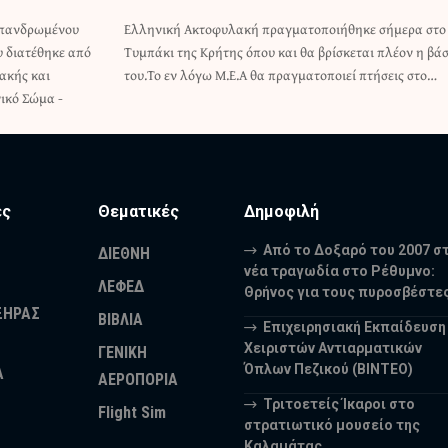
Επανδρωμένου
ε σήμερα στο
 διατέθηκε από
αι πλέον η βάση
ακής και
του.Το εν λόγω Μ.Ε.Α θα πραγματοποιεί πτήσεις στο…
ικό Σώμα -
ες
Θεματικές
Δημοφιλή
Από το Δοξαρό του 2007 σ
ΔΙΕΘΝΗ
νέα τραγωδία στο Ρέθυμνο:
ΛΕΦΕΔ
Θρήνος για τους πυροσβέστε
ΞΗΡΑΣ
ΒΙΒΛΙΑ
Επιχειρησιακή Εκπαίδευση
Χειριστών Αντιαρματικών
ΓΕΝΙΚΗ
Όπλων Πεζικού (ΒΙΝΤΕΟ)
Α
ΑΕΡΟΠΟΡΙΑ
Τριτοετείς Ίκαροι στο
Flight Sim
στρατιωτικό μουσείο της
Καλαμάτας