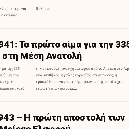
εν ζωή βετεράνος
Πόλεμο.
 Παγκόσμιο
D
41: To πρώτο αίμα για την 33
 στη Μέση Ανατολή
ημα της 335
an στο Aqir,
με θύμα του
νέφωσης, η
ς είχαν
υ άτυχου
icane και κατά
χειριστή ήταν μοιραία.…
1943 – Η πρώτη αποστολή των
ς Μοίρας Ελαφρού