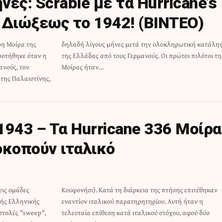
ες: Scrable με τα Hurricane’s
 Διώξεως το 1942! (ΒΙΝΤΕΟ)
ρη Μοίρα της
ική κατάληψη
ροτήθηκε όταν η
ώτοι πιλότοι της
ανούς, τον
Μοίρας ήταν…
 της Παλαιστίνης,
1943 – Τα Hurricane 336 Μοίρα
κοπούν ιταλικό
εις ομάδες
επιτέθηκαν
κής Ελληνικής
 Αυτή ήταν η
τολές "sweep",
όχου, αφού δύο