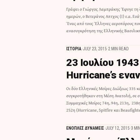
Γράφει ο Γιώργος Λαμπράκης Έφυγε τη
στη Μέση Ανατολή, ενώ υπηρετώντας στ
ημερών, ο Βετεράνος Απτχος (Ι) ε.α. Ευ
Διώξεως, έλαβε μέρος σε πλήθος 
Ένας από τους Έλληνες αεροπόρους πο
ανασυγκρότηση της Ελληνικής Βασιλικ
ΙΣΤΟΡΙΑ
JULY 23, 2015
2 MIN READ
23 Ιουλίου 194
Hurricane’s εν
Οι δύο Ελληνικές Μοίρες Διώξεως 335 κ
στην εκτέλεση της αποστολής «Θέτις»
συγκροτήθηκαν στη Μέση Ανατολή, σε σ
προέβλεπε αεροπορική επιδρομή εναν
Συμμαχικές Μοίρες 74η, 94η, 213η, 238η 
252η (Hurricane, Spitfire και Beaufigh
ΕΝΟΠΛΕΣ ΔΥΝΑΜΕΙΣ
JULY 12, 2015
3 MI