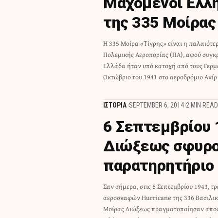
Mαχόμενοι Έλλην
της 335 Μοίρας
Η 335 Μοίρα «Τίγρης» είναι η παλαιότε
δηλαδή λίγους μήνες μετά την ολοκληρωτ
Πολεμικής Αεροπορίας (ΠΑ), αφού συγκ
της Ελλάδας από τους Γερμανούς. Οι πρ
Ελλάδα ήταν υπό κατοχή από τους Γερμ
Οκτώβριο του 1941 στο αεροδρόμιο Ακίρ
ΙΣΤΟΡΙΑ
SEPTEMBER 6, 2014
2 MIN READ
6 Σεπτεμβρίου 
Διώξεως σφυρο
παρατηρητήριο
Σαν σήμερα, στις 6 Σεπτεμβρίου 1943, τρ
Κουφονήσι). Κατά τη διάρκεια της πτήσης 
αεροσκαφών Hurricane της 336 Βασιλι
εναντίον ιταλικού παρατηρητηρίου.
Μοίρας Διώξεως πραγματοποίησαν αποσ
τελευταία επίθεση κατά ιταλικού στ