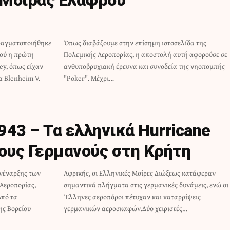
πραγματοποιήθηκε
στοσελίδα της
ού η πρώτη
αφορούσε σε
ey, όπως είχαν
της νηοπομπής
α Blenheim V.
"Poker". Μέχρι…
D
943 – Τα ελληνικά Hurricane
ους Γερμανούς στη Κρήτη
ανέναρξης των
ως κατάφεραν
Αεροπορίας,
μεις, ενώ οι
Από τα
ρίψεις
ης Βορείου
γερμανικών αεροσκαφών.Δύο χειριστές…