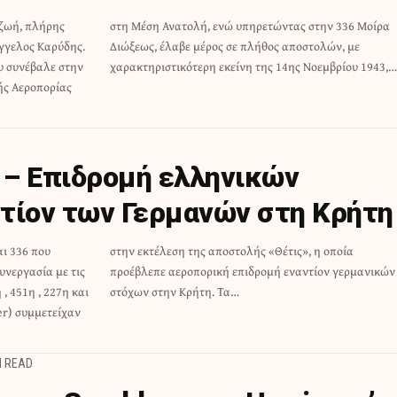
 ζωή, πλήρης
ην 336 Μοίρα
άγγελος Καρύδης.
αποστολών, με
υ συνέβαλε στην
χαρακτηριστικότερη εκείνη της 14ης Νοεμβρίου 1943,…
ής Αεροπορίας
3 – Επιδρομή ελληνικών
αντίον των Γερμανών στη Κρήτη
αι 336 που
, η οποία
υνεργασία με τις
τίον γερμανικών
, 451η , 227η και
στόχων στην Κρήτη. Τα…
ter) συμμετείχαν
N READ