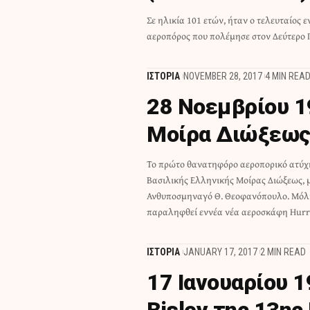
Σε ηλικία 101 ετών, ήταν ο τελευταίος 
αεροπόρος που πολέμησε στον Δεύτερο
ΙΣΤΟΡΙΑ
NOVEMBER 28, 2017
4 MIN REA
28 Νοεμβρίου 19
Μοίρα Διώξεως
Το πρώτο θανατηφόρο αεροπορικό ατύχ
την επιστροφή του σχηματισμού από το Amm
Βασιλικής Ελληνικής Μοίρας Διώξεως, 
υπό συνθήκες μεγάλης υγρασίας και 
Ανθυποσμηναγό Θ. Θεοφανόπουλο. Μόλι
προσπάθεια αναγκαστικής προσγείωσης το
παραληφθεί εννέα νέα αεροσκάφη Hurr
ΙΣΤΟΡΙΑ
JANUARY 17, 2017
2 MIN READ
17 Ιανουαρίου 
Bisley της 13η