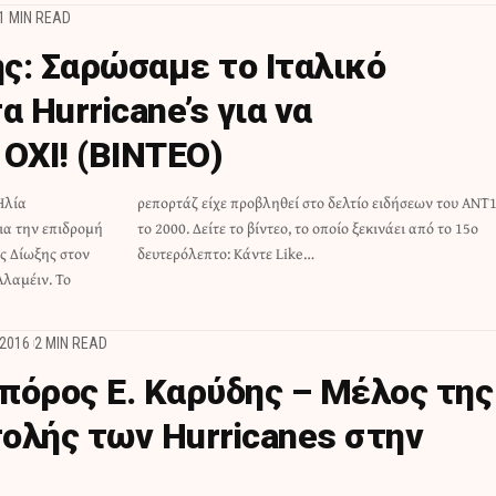
1 MIN READ
ς: Σαρώσαμε το Ιταλικό
α Hurricane’s για να
ΟΧΙ! (ΒΙΝΤΕΟ)
Ηλία
 ΑΝΤ1
α την επιδρομή
ινάει από το 15ο
ς Δίωξης στον
δευτερόλεπτο: Κάντε Like…
Αλαμέιν. Το
2016
2 MIN READ
πόρος Ε. Καρύδης – Μέλος της
ολής των Hurricanes στην