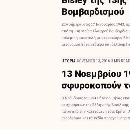
Βομβαρδισμού
Σαν σήμερα, στις 17 Ιανουαρίου 1943, 
Όπως διαβάζουμε στην επίσημη ι
από τη 13η Μοίρα Ελαφρού Βομβαρδισμ
Πολεμικής Αεροπορίας, η αποστολή αυτή 
πολεμική αποστολή με αεροσκάφος Bisl
ανθυποβρυχιακή έρευνα και συνοδεία 
μετονομαστεί τα νεότερα και βελτιωμέν
ΙΣΤΟΡΙΑ
NOVEMBER 13, 2016
3 MIN REA
13 Nοεμβρίου 1
σφυροκοπούν τ
O Νοέμβριος του 1943 ήταν ο μήνας επ
Αφρικής, οι Ελληνικές Μοίρες Διώξε
επιχειρήσεων της Ελληνικής Βασιλικής 
σημαντικά πλήγματα στις γερμανικές δυνά
πάνω από την κατεχόμενη τότε Κρήτη. 
Έλληνες αεροπόροι πέτυχαν και καταρ
αεροδρόμια και τα πεδία προσγείωσης τ