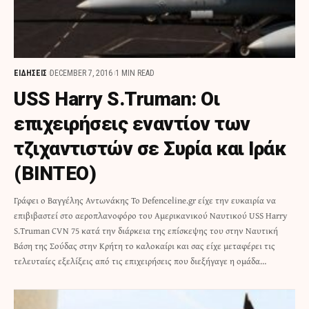
ΕΙΔΗΣΕΙΣ
DECEMBER 7, 2016
1 MIN READ
USS Harry S.Truman: Οι
επιχειρήσεις εναντίον των
τζιχαντιστών σε Συρία και Ιράκ
(ΒΙΝΤΕΟ)
Γράφει ο Βαγγέλης Αντωνάκης Το Defenceline.gr είχε την ευκαιρία να
επιβιβαστεί στο αεροπλανοφόρο του Αμερικανικού Ναυτικού USS Harry
S.Truman CVN 75 κατά την διάρκεια της επίσκεψης του στην Ναυτική
Βάση της Σούδας στην Κρήτη το καλοκαίρι και σας είχε μεταφέρει τις
τελευταίες εξελίξεις από τις επιχειρήσεις που διεξήγαγε η ομάδα…