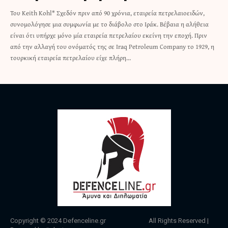
Του Keith Kohl* Σχεδόν πριν από 90 χρόνια, εταιρεία πετρελαιοειδών,
συνομολόγησε μια συμφωνία με το διάβολο στο Ιράκ. Βέβαια η αλήθεια
είναι ότι υπήρχε μόνο μία εταιρεία πετρελαίου εκείνη την εποχή. Πριν
από την αλλαγή του ονόματός της σε Iraq Petroleum Company το 1929, η
τουρκική εταιρεία πετρελαίου είχε πλήρη…
Copyright © 2024
Defenceline.gr
All Rights Reserved |