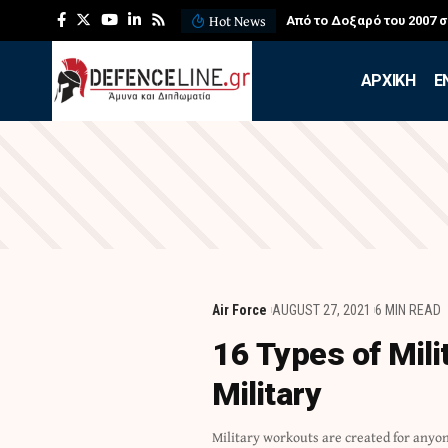
Hot News
Από το Δοξαρό του 2007 
APXIKH
Ε
Air Force
AUGUST 27, 2021
6 MIN READ
16 Types of Mil
Military
Military workouts are created for anyon
training, we want to ensure we are 