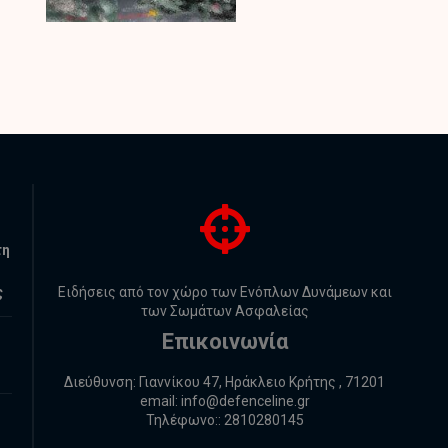
τη
ς
Ειδήσεις από τον χώρο των Ενόπλων Δυνάμεων και
των Σωμάτων Ασφαλείας
Επικοινωνία
Διεύθυνση: Γιαννίκου 47, Ηράκλειο Κρήτης , 71201
email:
info@defenceline.gr
Τηλέφωνο:: 2810280145