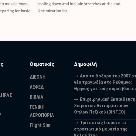
ain muscle mass,
es at the end.
reparing for basic
Optimization for…
ες
Θεματικές
Δημοφιλή
Από το Δοξαρό του 2007 σ
ΔΙΕΘΝΗ
νέα τραγωδία στο Ρέθυμνο:
ΛΕΦΕΔ
Θρήνος για τους πυροσβέστε
ΞΗΡΑΣ
ΒΙΒΛΙΑ
Επιχειρησιακή Εκπαίδευση
Χειριστών Αντιαρματικών
ΓΕΝΙΚΗ
Όπλων Πεζικού (ΒΙΝΤΕΟ)
Α
ΑΕΡΟΠΟΡΙΑ
Τριτοετείς Ίκαροι στο
Flight Sim
στρατιωτικό μουσείο της
Καλαμάτας