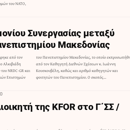
ομών του ΝΑΤΟ,
ονίου Συνεργασίας μεταξύ
ανεπιστημίου Μακεδονίας
άφηκε από τον
εκπροσωπήθηκε
γο Αλκιβιάδη
 κ. Ιωάννη
 του NRDC-GR και
 καθηγητών και
ικών Επιστημών
φοιτητών του Πανεπιστημίου. Ο σκοπός…
AD
ιοικητή της KFOR στο Γ΄ΣΣ /