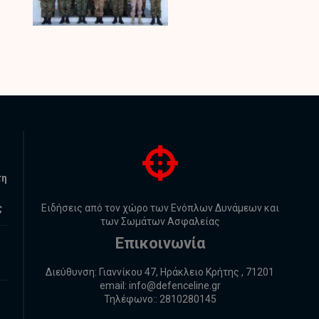
τη
ς
Ειδήσεις από τον χώρο των Ενόπλων Δυνάμεων και
των Σωμάτων Ασφαλείας
Επικοινωνία
Διεύθυνση: Γιαννίκου 47, Ηράκλειο Κρήτης , 71201
email:
info@defenceline.gr
Τηλέφωνο:: 2810280145