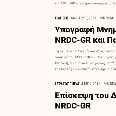
του NRDC-GR και ετέρων συμμαχικών δ
ΕΙΔΗΣΕΙΣ
JANUARY 5, 2017
1 MIN READ
Υπογραφή Μνημ
NRDC-GR και Π
Τη Δευτέρα 19 Δεκεμβρίου 2016, υπογρ
του Πανεπιστημίου Μακεδονίας, το οποίο 
Διοικητή του Γ΄ΣΣ/NRDC-GR Αντιστράτη
από τον Καθηγητή Διεθνών Σχέσεων
Στεφανή, Μνημόνιο Συνεργασίας μεταξύ
Κουσκουβέλη, καθώς και αριθμό
της Σχολής Κοινωνικών και Ανθρωπιστ
ΣΤΡΑΤΟΣ ΞΗΡΑΣ
JUNE 4, 2014
1 MIN RE
Επίσκεψη του Δ
NRDC-GR