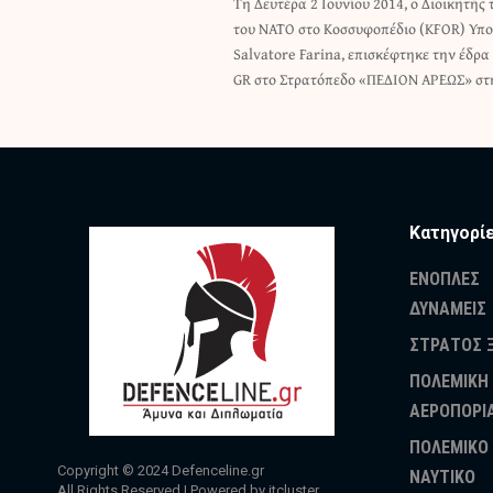
Τη Δευτέρα 2 Ιουνίου 2014, ο Διοικητή
όπου τον υποδέχτηκε ο Διοικητής του 
του ΝΑΤΟ στο Κοσσυφοπέδιο (KFOR) Υπο
Αντιστράτηγος κ. Ηλίας Λεοντάρης κ
Salvatore Farina, επισκέφτηκε την έδρα 
GR στο Στρατόπεδο «ΠΕΔΙΟΝ ΑΡΕΩΣ» στ
Κατηγορί
ΕΝΟΠΛΕΣ
ΔΥΝΑΜΕΙΣ
ΣΤΡΑΤΟΣ 
ΠΟΛΕΜΙΚΗ
ΑΕΡΟΠΟΡΙ
ΠΟΛΕΜΙΚΟ
Copyright © 2024
Defenceline.gr
ΝΑΥΤΙΚΟ
All Rights Reserved | Powered by
itcluster