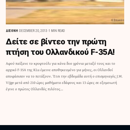
ΔΙΕΘΝΗ
DECEMBER 20, 2013
1 MIN READ
Δείτε σε βίντεο την πρώτη
πτήση του Ολλανδικού F-35A!
Αφού παίξανε το κρυφτούλι για κάνα δυο χρόνια μεταξύ τους και το
αρχικό F-35A της KLu έμεινε αποθηκευμένο για μήνες, οι Ολλανδοί
αποφάσισαν να το πετάξουν. Έτσι την εβδομάδα αυτή ο επισμηναγός J.W.
Vijge μετά από 210 ώρες μαθήματα εδάφους και 13 ώρες σε εξομοιωτή
έγινε ο πρώτος Ολλανδός πιλότος…