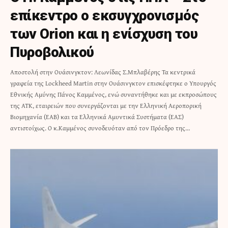
επίκεντρο ο εκσυγχρονισμός
των Orion και η ενίσχυση του
Πυροβολικού
Αποστολή στην Ουάσινγκτον: Λεωνίδας Σ.Μπλαβέρης Τα κεντρικά
γραφεία της Lockheed Martin στην Ουάσινγκτον επισκέφτηκε ο Υπουργός
Εθνικής Αμύνης Πάνος Καμμένος, ενώ συναντήθηκε και με εκπροσώπους
της ΑΤΚ, εταιρειών που συνεργάζονται με την Ελληνική Αεροπορική
Βιομηχανία (ΕΑΒ) και τα Ελληνικά Αμυντικά Συστήματα (ΕΑΣ)
αντιστοίχως. Ο κ.Καμμένος συνοδευόταν από τον Πρόεδρο της…