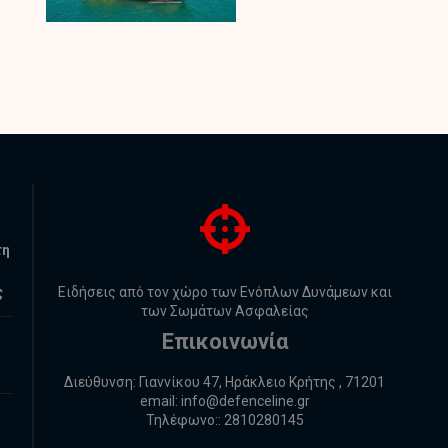
τη
ς
Ειδήσεις από τον χώρο των Ενόπλων Δυνάμεων και
των Σωμάτων Ασφαλείας
Επικοινωνία
Διεύθυνση: Γιαννίκου 47, Ηράκλειο Κρήτης , 71201
email:
info@defenceline.gr
Τηλέφωνο:: 2810280145