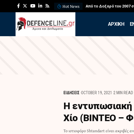
Hot News
Από το Δοξαρό του 2007 
APXIKH
Ε
ΕΙΔΗΣΕΙΣ
OCTOBER 19, 2021
2 MIN READ
Η εντυπωσιακή 
Χίο (ΒΙΝΤΕΟ – 
Το ιστιοφόρο Shtandart είναι ακριβές α
ναυπηγικές παραδόσεις του 18ου αιώνα. 