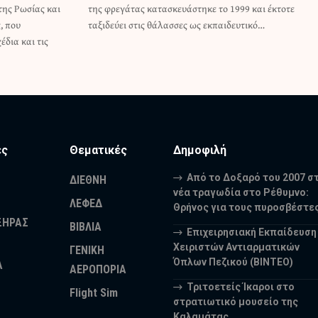
της Ρωσίας και
99 και έκτοτε
, που
ταξιδεύει στις θάλασσες ως εκπαιδευτικό…
δια και τις
ες
Θεματικές
Δημοφιλή
Από το Δοξαρό του 2007 σ
ΔΙΕΘΝΗ
νέα τραγωδία στο Ρέθυμνο:
ΛΕΦΕΔ
Θρήνος για τους πυροσβέστε
ΞΗΡΑΣ
ΒΙΒΛΙΑ
Επιχειρησιακή Εκπαίδευση
Χειριστών Αντιαρματικών
ΓΕΝΙΚΗ
Όπλων Πεζικού (ΒΙΝΤΕΟ)
Α
ΑΕΡΟΠΟΡΙΑ
Τριτοετείς Ίκαροι στο
Flight Sim
στρατιωτικό μουσείο της
Καλαμάτας