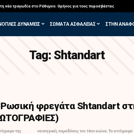
στη νέα τραγωδία στο Ρέθυμνο: Θρήνος για τους πυροσβέστες
ΝΟΠΛΕΣ ΔΥΝΑΜΕΙΣ
ΣΩΜΑΤΑ ΑΣΦΑΛΕΙΑΣ
ΣΤΗΝ ΑΝΑΦ
Tag:
Shtandart
Ρωσική φρεγάτα Shtandart στ
ΦΩΤΟΓΡΑΦΙΕΣ)
ντίγραφο της
Το αντίγραφο