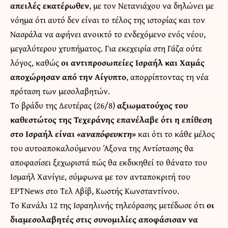
απειλές εκατέρωθεν
, με τον Νετανιάχου να δηλώνει με
νόημα ότι αυτό δεν είναι το τέλος της ιστορίας και τον
Νασράλα να αφήνει ανοικτό το ενδεχόμενο ενός νέου,
μεγαλύτερου χτυπήματος. Για εκεχειρία στη Γάζα ούτε
λόγος, καθώς
οι αντιπροσωπείες Ισραήλ και Χαμάς
αποχώρησαν από την Αίγυπτο
, απορρίπτοντας τη νέα
πρόταση των μεσολαβητών.
Το βράδυ της Δευτέρας (26/8)
αξιωματούχος του
καθεστώτος της Τεχεράνης επανέλαβε ότι η επίθεση
στο Ισραήλ είναι
«αναπόφευκτη»
και ότι το κάθε μέλος
του αυτοαποκαλούμενου Άξονα της Αντίστασης θα
αποφασίσει ξεχωριστά πώς θα εκδικηθεί το θάνατο του
Ισμαήλ Χανίγιε, σύμφωνα με τον ανταποκριτή του
ΕΡΤNews στο Τελ Αβίβ, Κωστής Κωνσταντίνου.
Το Κανάλι 12 της Ισραηλινής τηλεόρασης μετέδωσε ότι
οι
διαμεσολαβητές στις συνομιλίες αποφάσισαν να