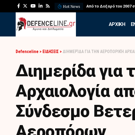
Hot News
ΛΕΦΕΔ: Η εντυπωσιακή ά
APXIKH
Ε
Defenceline
>
ΕΙΔΗΣΕΙΣ
>
ΔΙΗΜΕΡΊΔΑ ΓΙΑ ΤΗΝ ΑΕΡΟΠΟΡΙΚΉ ΑΡΧ
Διημερίδα για 
Αρχαιολογία απ
Σύνδεσμο Βετε
Αεροπόρων