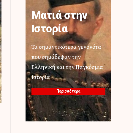
Ματιά στην
Ιστορία
Τα σημαντικότερα γεγονότα
που σημάδεψαν την
Ελληνική και την Παγκόσμια
Ιστορία
Περισσότερα