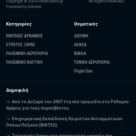
Copyright © 2024
Defenceline.gr
All Rights Reserved |
Powered by
itcluster
Κατηγορίες
Θεματικές
ΕΝΟΠΛΕΣ ΔΥΝΑΜΕΙΣ
ΔΙΕΘΝΗ
ΣΤΡΑΤΟΣ ΞΗΡΑΣ
ΛΕΦΕΔ
ΠΟΛΕΜΙΚΗ ΑΕΡΟΠΟΡΙΑ
ΒΙΒΛΙΑ
ΠΟΛΕΜΙΚΟ ΝΑΥΤΙΚΟ
ΓΕΝΙΚΗ ΑΕΡΟΠΟΡΙΑ
Flight Sim
Δημοφιλή
Από το Δοξαρό του 2007 στη νέα τραγωδία στο Ρέθυμνο:
Θρήνος για τους πυροσβέστες
Επιχειρησιακή Εκπαίδευση Χειριστών Αντιαρματικών
Όπλων Πεζικού (ΒΙΝΤΕΟ)
Τριτοετείς Ίκαροι στο στρατιωτικό μουσείο της