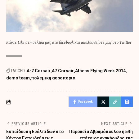
Κάντε
Like στη σελίδα μας στο facebook
και
ακολουθείστε μας στο Twitter
TAGGED:
A-7 Corsair
A7 Corsair
Athens Flying Week 2014
demo team
πολεμικη αεροπορια
Facebook
PREVIOUS ARTICLE
NEXT ARTICLE
Εκπαίδευση Ευέλπιδων στο
Παρουσία Αβραμόπουλου η 54η
Κέντρο Εκπαιδεύσεως
επέτειος ανακήρυξης της