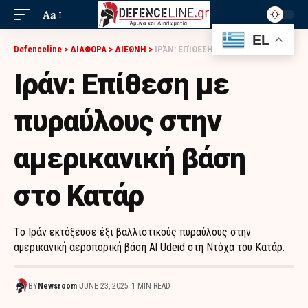
Aa
EL
Defenceline
>
ΔΙΑΦΟΡΑ
>
ΔΙΕΘΝΗ
>
ΙΡΆΝ: ΕΠΊΘΕΣΗ ΜΕ ΠΥΡΑΎΛΟΥΣ ΣΤΗΝ ΑΜΕΡΙΚΑΝΙΚΉ ΒΆΣΗ ΣΤΟ ΚΑΤΆΡ
Ιράν: Επίθεση με
πυραύλους στην
αμερικανική βάση
στο Κατάρ
Tο Ιράν εκτόξευσε έξι βαλλιστικούς πυραύλους στην
αμερικανική αεροπορική βάση Al Udeid στη Ντόχα του Κατάρ.
BY
Newsroom
JUNE 23, 2025
1 MIN READ