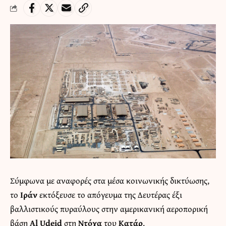
Σύμφωνα με αναφορές στα μέσα κοινωνικής δικτύωσης,
το
Ιράν
εκτόξευσε το απόγευμα της Δευτέρας έξι
βαλλιστικούς πυραύλους στην αμερικανική αεροπορική
βάση
Al Udeid
στη
Ντόχα
του
Κατάρ
.