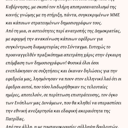
Κυβέρνησης, με σκοπό τον πλήρη αποπροσανατολισμό της
κοινής γνώμης με τη στήριξη, πάντα, συγκεκριμένων ΜΜΕ
και κάποιων στρατευμένων δημοσιογράφων τους.
Από τη μια, οι αστειότητες περί ανατροπής της Δημοκρατίας,
με αφορμή την ανακοίνωση κάποιων εφέδρων για
συγκέντρωση διαμαρτυρίας στο Σύνταγμα. Ευτυχώς το
προαναγγελθέν πραξικόπημα απετράπη χάρις στην έγκαιρη
επέμβαση των δημοσιογράφων! Φυσικά όλοι όσοι
ενεπλάκησαν σε συζητήσεις και έκαναν δηλώσεις για την
εφεδρεία μας, λησμόνησαν να πουν στον ελληνικό λαό ότι οι
έφεδροι αυτοί, που τόσο λοιδωρήθηκαν τις τελευταίες
ημέρες, αποτελούν, σε περίπτωση επιστράτευσης, τον όγκο
των Ενόπλων μας Δυνάμεων, που θα κληθεί να υπερασπίσει
την εθνική ανεξαρτησία και εδαφική ακεραιότητα της
Πατρίδας.
Από την άλλη, η με τυμπανοκρουσίες σύλληψη βουλευτών,