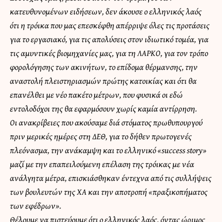
κατευθυνομένων ειδήσεων, δεν άκουσε ο ελληνικός λαός
ότι η τρόικα που μας επεσκέφθη απέρριψε όλες τις προτάσεις
για το εργασιακό, για τις απολύσεις στον ιδιωτικό τομέα, για
τις αμυντικές βιομηχανίες μας, για τη ΛΑΡΚΟ, για τον τρόπο
φορολόγησης των ακινήτων, το επίδομα θέρμανσης, την
αναστολή πλειστηριασμών πρώτης κατοικίας και ότι θα
επανέλθει με νέο πακέτο μέτρων, που φυσικά οι εδώ
εντολοδόχοι της θα εφαρμόσουν χωρίς καμία αντίρρηση.
Οι ανακρίβειες που ακούσαμε διά στόματος πρωθυπουργού
πριν μερικές ημέρες στη ΔΕΘ, για το δήθεν πρωτογενές
πλεόνασμα, την ανάκαμψη και το ελληνικό «success story»
μαζί με την επαπειλούμενη επέλαση της τρόικας με νέα
ανάλγητα μέτρα, επισκιάσθηκαν έντεχνα από τις συλλήψεις
των βουλευτών της ΧΑ και την αποτροπή «πραξικοπήματος
των εφέδρων».
Θέλουμε να πιστεύουμε ότι ο ελληνικός λαός, όντας ώριμος