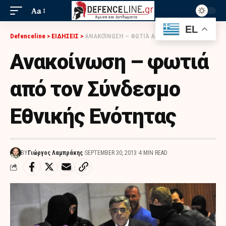
Aa
EL
Defenceline
>
ΕΙΔΗΣΕΙΣ
>
ΑΝΑΚΟΊΝΩΣΗ – ΦΩΤΙΆ ΑΠΌ ΤΟΝ ΣΎΝΔΕΣΜΟ ΕΘΝΙΚΉΣ ΕΝΌΤΗΤΑΣ
Ανακοίνωση – φωτιά
από τον Σύνδεσμο
Εθνικής Ενότητας
BY
Γιώργος Λαμπράκης
SEPTEMBER 30, 2013
4 MIN READ