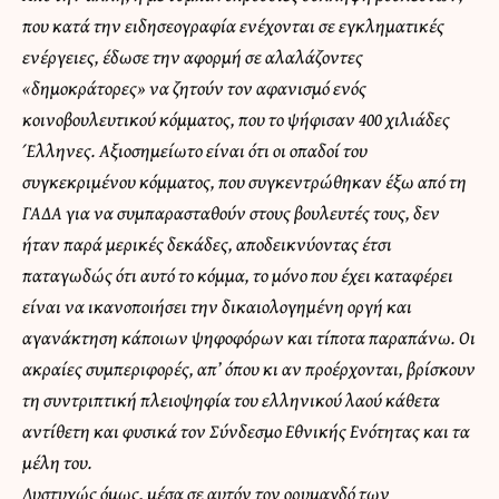
που κατά την ειδησεογραφία ενέχονται σε εγκληματικές
ενέργειες, έδωσε την αφορμή σε αλαλάζοντες
«δημοκράτορες» να ζητούν τον αφανισμό ενός
κοινοβουλευτικού κόμματος, που το ψήφισαν 400 χιλιάδες
Έλληνες. Αξιοσημείωτο είναι ότι οι οπαδοί του
συγκεκριμένου κόμματος, που συγκεντρώθηκαν έξω από τη
ΓΑΔΑ για να συμπαρασταθούν στους βουλευτές τους, δεν
ήταν παρά μερικές δεκάδες, αποδεικνύοντας έτσι
παταγωδώς ότι αυτό το κόμμα, το μόνο που έχει καταφέρει
είναι να ικανοποιήσει την δικαιολογημένη οργή και
αγανάκτηση κάποιων ψηφοφόρων και τίποτα παραπάνω. Οι
ακραίες συμπεριφορές, απ’ όπου κι αν προέρχονται, βρίσκουν
τη συντριπτική πλειοψηφία του ελληνικού λαού κάθετα
αντίθετη και φυσικά τον Σύνδεσμο Εθνικής Ενότητας και τα
μέλη του.
Δυστυχώς όμως, μέσα σε αυτόν τον ορυμαγδό των