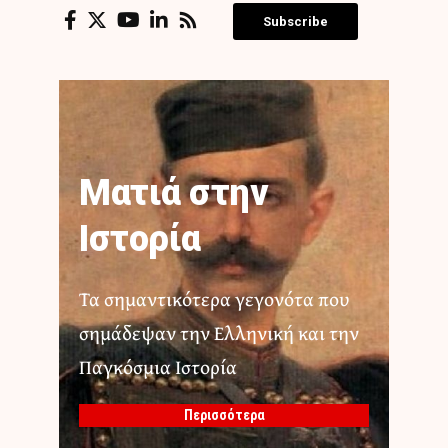
Subscribe
Ματιά στην
Ιστορία
Τα σημαντικότερα γεγονότα που
σημάδεψαν την Ελληνική και την
Παγκόσμια Ιστορία
Περισσότερα