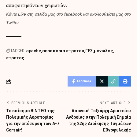
αποφοιτησάντων χειριστών.
Κάντε
Like στη σελίδα μας στο facebook
και
ακολουθείστε μας στο
Twitter
TAGGED:
apache
αεροπορια στρατου
ΓΕΣ
μανωλας
στρατος
Facebook
PREVIOUS ARTICLE
NEXT ARTICLE
To επίσημο ΒΙΝΤΕΟ της
Απονομή Ταξιάρχη Αριστείου
Πολεμικής Αεροπορίας
Ανδρείας στην Πολεμική Σημαία
για την απόσυρση των Α-7
της 22ης Διοίκησης Ταγμάτων
Corsair!
Εθνοφυλακής