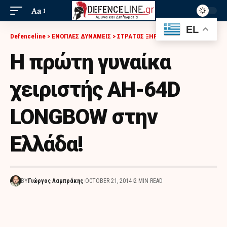
Aa
EL
Defenceline
>
ΕΝΟΠΛΕΣ ΔΥΝΑΜΕΙΣ
>
ΣΤΡΑΤΟΣ ΞΗΡΑΣ
>
Η ΠΡΏΤΗ ΓΥΝΑΊΚΑ ΧΕΙΡΙΣΤΉΣ AH-64D LONGBOW ΣΤΗΝ ΕΛΛΆΔΑ!
Η πρώτη γυναίκα
χειριστής AH-64D
LONGBOW στην
Ελλάδα!
BY
Γιώργος Λαμπράκης
OCTOBER 21, 2014
2 MIN READ