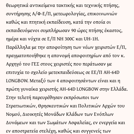
θεωρητικά αντικείμενα τακτικής και τεχνικής πτήσης,
συντήρησης Α/Φ-Ε/Π, μετεωρολογίας, επικοινωνιών
καθώς και πτητική εκπαίδευση, κατά την οποία οι
εκπαιδευόμενοι συμπλήρωσαν 90 ώρες πτήσης έκαστος,
ημέρα και νύχτα σε Ε/Π NH 300C και UH-1H.
Παράλληλα με την αποφοίτηση των νέων χειριστών Ε/Π,
πραγματοποιήθηκε η απονομή αποφοιτηρίων από τον κ.
Αρχηγό του ΓΕΣ στους χειριστές που περάτωσαν με
επιτυχία το σχολείο μετεκπαιδεύσεως σε ΕΕ/Π AH-64D
LONGBOW. Μεταξύ των 4 αποφοιτησάντων είναι και η
πρώτη γυναίκα χειριστής AH-64D LONGBOW στην Ελλάδα.
Στην τελετή παρευρέθησαν εκπρόσωποι των
Στρατιωτικών, Θρησκευτικών και Πολιτικών Αρχών του
Νομού, Διοικητές Μονάδων Κλάδων των Ενόπλων
Δυνάμεων και των Σωμάτων Ασφαλείας, εν ενεργεία και
εν αποστρατεία στελέχη, καθώς και συγγενείς των