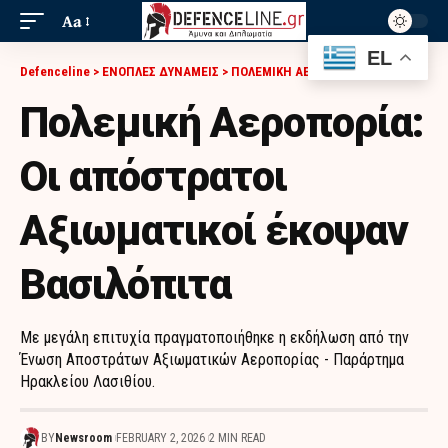
Aa
EL
Defenceline
>
ΕΝΟΠΛΕΣ ΔΥΝΑΜΕΙΣ
>
ΠΟΛΕΜΙΚΗ ΑΕΡΟΠΟΡΙΑ
>
ΠΟΛΕΜΙΚΉ ΑΕΡΟΠΟΡΊΑ: ΟΙ ΑΠΌΣΤΡΑΤΟΙ ΑΞΙΩΜΑΤΙΚΟΊ ΈΚΟΨΑΝ ΒΑΣΙΛΌΠΙΤΑ
Πολεμική Αεροπορία:
Οι απόστρατοι
Αξιωματικοί έκοψαν
Βασιλόπιτα
Με μεγάλη επιτυχία πραγματοποιήθηκε η εκδήλωση από την
Ένωση Αποστράτων Αξιωματικών Αεροπορίας - Παράρτημα
Ηρακλείου Λασιθίου.
BY
Newsroom
FEBRUARY 2, 2026
2 MIN READ