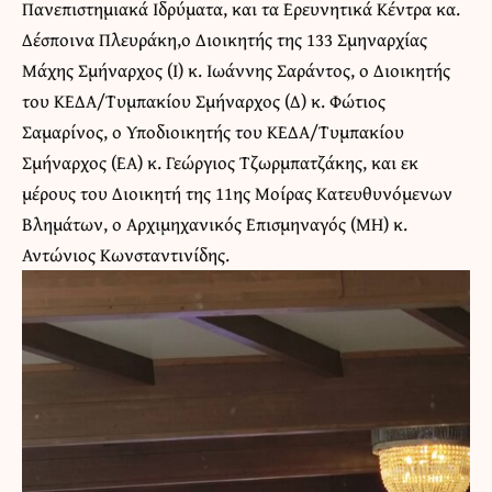
Πανεπιστημιακά Ιδρύματα, και τα Ερευνητικά Κέντρα κα.
Δέσποινα Πλευράκη,ο Διοικητής της 133 Σμηναρχίας
Μάχης Σμήναρχος (Ι) κ. Ιωάννης Σαράντος, ο Διοικητής
του ΚΕΔΑ/Τυμπακίου Σμήναρχος (Δ) κ. Φώτιος
Σαμαρίνος, ο Υποδιοικητής του ΚΕΔΑ/Τυμπακίου
Σμήναρχος (ΕΑ) κ. Γεώργιος Τζωρμπατζάκης, και εκ
μέρους του Διοικητή της 11ης Μοίρας Κατευθυνόμενων
Βλημάτων, ο Αρχιμηχανικός Επισμηναγός (ΜΗ) κ.
Αντώνιος Κωνσταντινίδης.