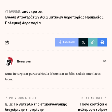
TAGGED:
απόστρατοι
Ένωση Αποστράτων Αξιωματικών Αεροπορίας Ηρακλείου
Πολεμική Αεροπορία
Facebook
Newsroom
Nunc in turpis at purus vehicula lobortis at ut felis. Sed sit amet lacus
lacus.
PREVIOUS ARTICLE
NEXT ARTICLE
Ίμια: Το Βατερλό της επικοινωνιακής
Πόσο κοστίζει ο
διαχείρισης της κρίσης
πόλεμος στο Ιράν