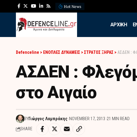
Hot News
ΛΕΦΕΔ: Η εντυπωσιακή ά
APXIKH
Ε
Defenceline
>
ΕΝΟΠΛΕΣ ΔΥΝΑΜΕΙΣ
>
ΣΤΡΑΤΟΣ ΞΗΡΑΣ
>
ΑΣΔΕΝ : 
ΑΣΔΕΝ : Φλεγό
στο Αιγαίο
BY
Γιώργος Λαμπράκης
NOVEMBER 17, 2013
21 MIN READ
SHARE