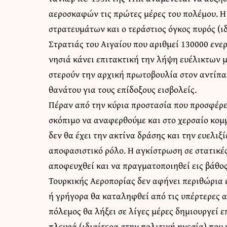
αεροσκαφών τις πρώτες μέρες του πολέμου. Η
στρατευμάτων και ο τεράστιος όγκος πυρός (ι
Στρατιάς του Αιγαίου που αριθμεί 130000 ενε
νησιά κάνει επιτακτική την λήψη ευέλικτων 
στερούν την αρχική πρωτοβουλία στον αντίπα
θανάτου για τους επίδοξους εισβολείς.
Πέραν από την κύρια προστασία που προσφέρει
σκόπιμο να αναφερθούμε και στο χερσαίο κομμ
δεν θα έχει την ακτίνα δράσης και την ευελιξί
αποφασιστικό ρόλο. Η αγκίστρωση σε στατικέ
αποφευχθεί και να πραγματοποιηθεί εις βάθο
Τουρκικής Αεροπορίας δεν αφήνει περιθώρια 
ή γρήγορα θα καταληφθεί από τις υπέρτερες α
πόλεμος θα λήξει σε λίγες μέρες δημιουργεί 
πλευρά (ιδιαίτερα στην πολιτική ηγεσία) που