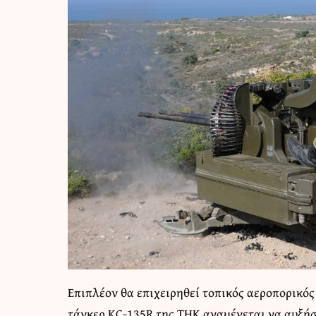
Επιπλέον θα επιχειρηθεί τοπικός αεροπορικός
τάνκερ KC-135R της TΗΚ αναμένεται να αυξήσ