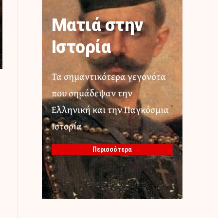
Ματιά στην
Ιστορία
Τα σημαντικότερα γεγονότα
που σημάδεψαν την
Ελληνική και την Παγκόσμια
Ιστορία
Περισσότερα