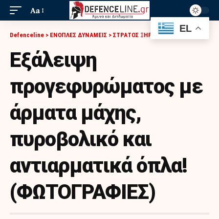
Aa
EL
Defenceline
>
ΕΝΟΠΛΕΣ ΔΥΝΑΜΕΙΣ
>
ΣΤΡΑΤΟΣ ΞΗΡΑΣ
>
ΕΞΆΛΕΙΨΗ ΠΡΟΓΕΦΥΡΏΜΑΤΟΣ ΜΕ ΆΡΜΑΤΑ ΜΆΧΗΣ, ΠΥΡΟΒΟΛΙΚΌ ΚΑΙ ΑΝΤΙΑΡΜΑΤΙΚΆ ΌΠΛΑ! (ΦΩΤΟΓΡΑΦΙΕΣ)
Εξάλειψη
προγεφυρώματος με
άρματα μάχης,
πυροβολικό και
αντιαρματικά όπλα!
(ΦΩΤΟΓΡΑΦΙΕΣ)