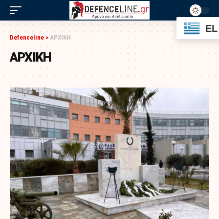
EL
Defenceline
>
ΑΡΧΙΚΗ
ΑΡΧΙΚΗ