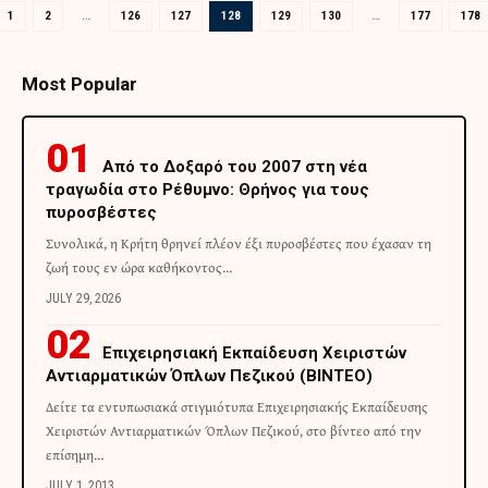
1
2
…
126
127
128
129
130
…
177
178
Most Popular
Από το Δοξαρό του 2007 στη νέα
τραγωδία στο Ρέθυμνο: Θρήνος για τους
πυροσβέστες
Συνολικά, η Κρήτη θρηνεί πλέον έξι πυροσβέστες που έχασαν τη
ζωή τους εν ώρα καθήκοντος…
JULY 29, 2026
Επιχειρησιακή Εκπαίδευση Χειριστών
Αντιαρματικών Όπλων Πεζικού (ΒΙΝΤΕΟ)
Δείτε τα εντυπωσιακά στιγμιότυπα Επιχειρησιακής Εκπαίδευσης
Χειριστών Αντιαρματικών Όπλων Πεζικού, στο βίντεο από την
επίσημη…
JULY 1, 2013