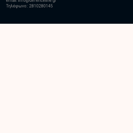
email:
info@defenceline.gr
Τηλέφωνο:: 2810280145