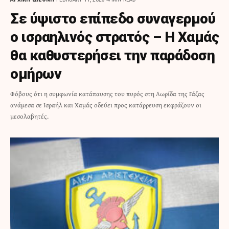
Σε ύψιστο επίπεδο συναγερμού
ο ισραηλινός στρατός – Η Χαμάς
θα καθυστερήσει την παράδοση
ομήρων
Φόβους ότι η συμφωνία κατάπαυσης του πυρός στη Λωρίδα της Γάζας
ανάμεσα σε Ισραήλ και Χαμάς οδεύει προς κατάρρευση εκφράζουν οι
μεσολαβητές.