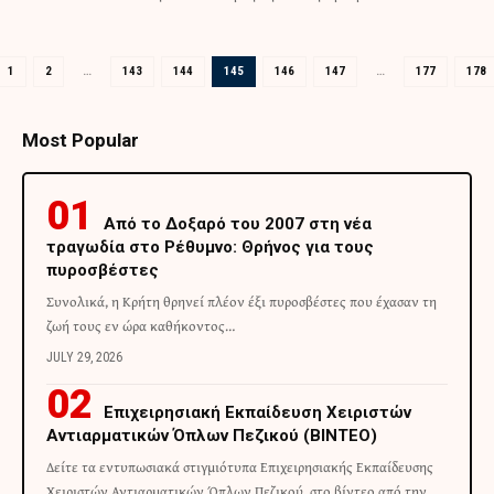
1
2
…
143
144
145
146
147
…
177
178
Most Popular
Από το Δοξαρό του 2007 στη νέα
τραγωδία στο Ρέθυμνο: Θρήνος για τους
πυροσβέστες
Συνολικά, η Κρήτη θρηνεί πλέον έξι πυροσβέστες που έχασαν τη
ζωή τους εν ώρα καθήκοντος…
JULY 29, 2026
Επιχειρησιακή Εκπαίδευση Χειριστών
Αντιαρματικών Όπλων Πεζικού (ΒΙΝΤΕΟ)
Δείτε τα εντυπωσιακά στιγμιότυπα Επιχειρησιακής Εκπαίδευσης
Χειριστών Αντιαρματικών Όπλων Πεζικού, στο βίντεο από την