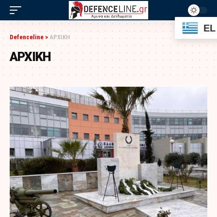
EL
Defenceline
>
ΑΡΧΙΚΗ
ΑΡΧΙΚΗ