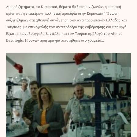
Διμερή ζητήματα, το Κυπριακό, θέματα θαλασσίων ζωνών, η συριακή
κρίση και η επικείμενη ελληνική προεδρία στην Ευρωπαϊκή Ένωση
συζητήθηκαν στη χθεσινή συνάντηση των αντιπροσωπειών Ελλάδας και
Τουρκίας, με επικεφαλής τον αντιπρόεδρο της κυβέρνησης και υπουργό
Εξωτερικών, Ευάγγελο Βενιζέλο και τον Τούρκο ομόλογό του Ahmet
Davutoglu. Η συνάντηση πραγματοποιήθηκε στο γραφείο…