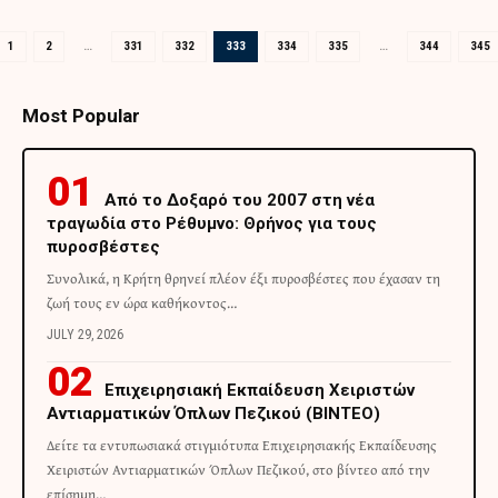
1
2
…
331
332
333
334
335
…
344
345
Most Popular
Από το Δοξαρό του 2007 στη νέα
τραγωδία στο Ρέθυμνο: Θρήνος για τους
πυροσβέστες
Συνολικά, η Κρήτη θρηνεί πλέον έξι πυροσβέστες που έχασαν τη
ζωή τους εν ώρα καθήκοντος…
JULY 29, 2026
Επιχειρησιακή Εκπαίδευση Χειριστών
Αντιαρματικών Όπλων Πεζικού (ΒΙΝΤΕΟ)
Δείτε τα εντυπωσιακά στιγμιότυπα Επιχειρησιακής Εκπαίδευσης
Χειριστών Αντιαρματικών Όπλων Πεζικού, στο βίντεο από την
επίσημη…