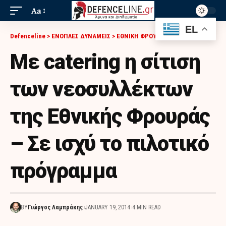
Aa
EL
Defenceline
>
ΕΝΟΠΛΕΣ ΔΥΝΑΜΕΙΣ
>
ΕΘΝΙΚΗ ΦΡΟΥΡΑ
>
ΜΕ CATERING Η ΣΊΤΙΣΗ ΤΩΝ ΝΕΟΣΥΛΛΈΚΤΩΝ ΤΗΣ ΕΘΝΙΚΉΣ ΦΡΟΥΡΆΣ – ΣΕ ΙΣΧΎ ΤΟ ΠΙΛΟΤΙΚΌ ΠΡΌΓΡΑΜΜΑ
Με catering η σίτιση
των νεοσυλλέκτων
της Εθνικής Φρουράς
– Σε ισχύ το πιλοτικό
πρόγραμμα
BY
Γιώργος Λαμπράκης
JANUARY 19, 2014
4 MIN READ