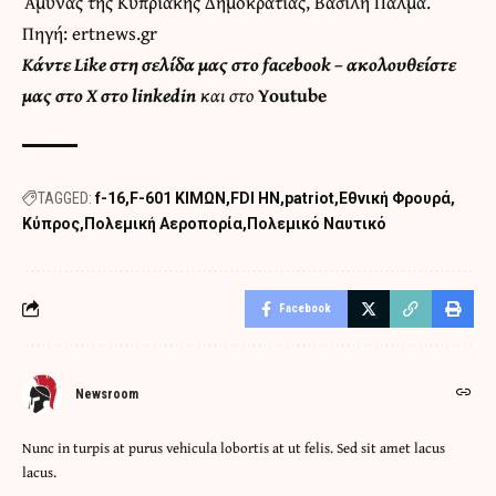
Άμυνας της Κυπριακής Δημοκρατίας, Βασίλη Πάλμα.
Πηγή: ertnews.gr
Κάντε
Like στη σελίδα μας στο facebook
– ακολουθείστε
μας στο
X
στο
linkedin
και στο
Youtube
TAGGED:
f-16
F-601 ΚΙΜΩΝ
FDI HN
patriot
Εθνική Φρουρά
Κύπρος
Πολεμική Αεροπορία
Πολεμικό Ναυτικό
Facebook
Newsroom
Nunc in turpis at purus vehicula lobortis at ut felis. Sed sit amet lacus
lacus.