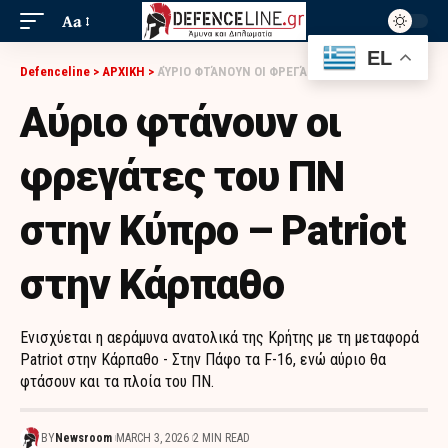
Aa
EL
Defenceline
>
ΑΡΧΙΚΗ
>
ΑΎΡΙΟ ΦΤΆΝΟΥΝ ΟΙ ΦΡΕΓΆΤΕΣ ΤΟΥ ΠΝ ΣΤΗΝ ΚΎΠΡΟ – PATRIOT ΣΤΗΝ ΚΆΡΠΑΘΟ
Αύριο φτάνουν οι
φρεγάτες του ΠΝ
στην Κύπρο – Patriot
στην Κάρπαθο
Ενισχύεται η αεράμυνα ανατολικά της Κρήτης με τη μεταφορά
Patriot στην Κάρπαθο - Στην Πάφο τα F-16, ενώ αύριο θα
φτάσουν και τα πλοία του ΠΝ.
BY
Newsroom
MARCH 3, 2026
2 MIN READ