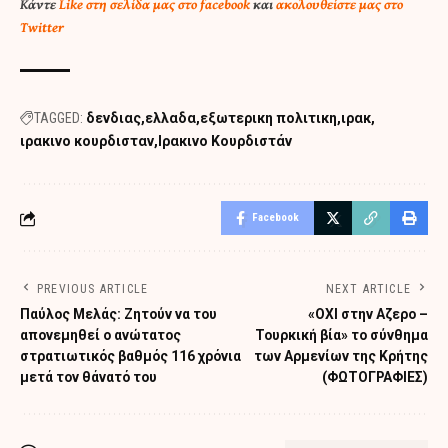
Κάντε
Like στη σελίδα μας στο facebook
και
ακολουθείστε μας στο
Twitter
TAGGED:
δενδιας
ελλαδα
εξωτερικη πολιτικη
ιρακ
ιρακινο κουρδισταν
Ιρακινο Κουρδιστάν
Facebook
PREVIOUS ARTICLE
NEXT ARTICLE
Παύλος Μελάς: Ζητούν να του
«ΟΧΙ στην Αζερο –
απονεμηθεί ο ανώτατος
Τουρκική βία» το σύνθημα
στρατιωτικός βαθμός 116 χρόνια
των Αρμενίων της Κρήτης
μετά τον θάνατό του
(ΦΩΤΟΓΡΑΦΙΕΣ)