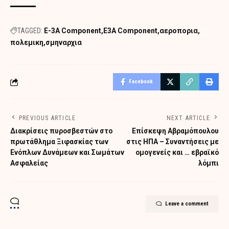
TAGGED:
E-3A Component
E3A Component
αεροπορια
πολεμικη
σμηναρχια
Facebook
PREVIOUS ARTICLE
NEXT ARTICLE
Διακρίσεις πυροσβεστών στο
Επίσκεψη Αβραμόπουλου
πρωτάθλημα Ξιφασκίας των
στις ΗΠΑ – Συναντήσεις με
Ενόπλων Δυνάμεων και Σωμάτων
ομογενείς και … εβραϊκό
Ασφαλείας
λόμπι
Leave a comment