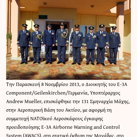
Την Παρασκευή 8 Νοεμβρίου 2013, ο Διοικητής του Ε-3A
Component/Geilenkirchen/Γερμανία, Υποπτέραρχος
Andrew Mueller, επισκέφθηκε την 131 Σμηναρχία Μάχης,
στην Αεροπορική Βάση του Ακτίου, με αφορμή τη
συμμετοχή ΝΑΤΟϊκού Αεροσκάφους έγκαιρης
προειδοποίησης Ε-3A Airborne Warning and Control
System (AWACS), στη στατική έκθεση της Μονάδας, στο