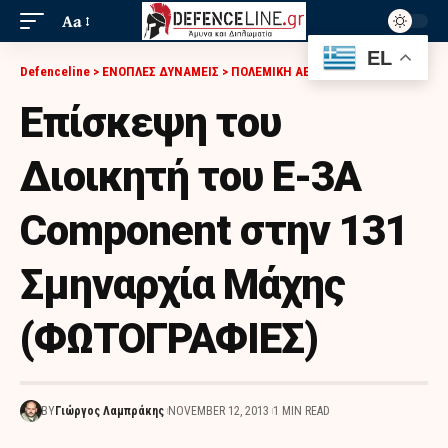
Aa
EL
Defenceline
>
ΕΝΟΠΛΕΣ ΔΥΝΑΜΕΙΣ
>
ΠΟΛΕΜΙΚΗ ΑΕΡΟΠΟΡΙΑ
>
ΕΠΊΣΚΕΨΗ ΤΟΥ ΔΙΟΙΚΗΤΉ ΤΟΥ E-3A COMPONENT ΣΤΗΝ 131 ΣΜΗΝΑΡΧΊΑ ΜΆΧΗΣ (ΦΩΤΟΓΡΑΦΙΕΣ)
Επίσκεψη του
Διοικητή του E-3A
Component στην 131
Σμηναρχία Μάχης
(ΦΩΤΟΓΡΑΦΙΕΣ)
BY
Γιώργος Λαμπράκης
NOVEMBER 12, 2013
1 MIN READ