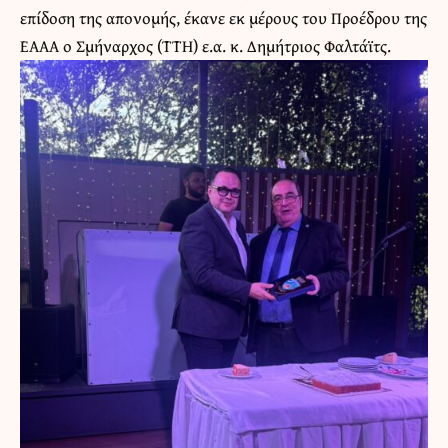
επίδοση της απονομής, έκανε εκ μέρους του Προέδρου της
ΕΑΑΑ ο Σμήναρχος (ΤΤΗ) ε.α. κ. Δημήτριος Φαλτάϊτς.