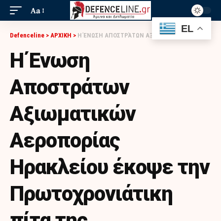
Aa
EL
Defenceline
>
ΑΡΧΙΚΗ
>
Η ΈΝΩΣΗ ΑΠΟΣΤΡΆΤΩΝ ΑΞΙΩΜΑΤΙΚΏΝ ΑΕΡΟΠΟΡΊΑΣ ΗΡΑΚΛΕΊΟΥ ΈΚΟΨΕ ΤΗΝ ΠΡΩΤΟΧΡΟΝΙΆΤΙΚΗ ΠΊΤΑ ΤΗΣ
Η Ένωση
Αποστράτων
Αξιωματικών
Αεροπορίας
Ηρακλείου έκοψε την
Πρωτοχρονιάτικη
πίτα της