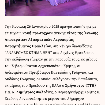
Την Κυριακή 26 Ιανουαρίου 2025 πραγματοποιήθηκε με
επιτυχία η
κοπή πρωτοχρονιάτικης πίτας
της
Ένωσης
Αποστράτων Αξιωματικών Αεροπορίας
Παραρτήματος Ηρακλείου
, στο κέντρο διασκέδασης
″ΑΝΑΔΡΟΜΕΣ ΚΤΗΜΑ ΗΒΗ” στις Αρχάνες Ηρακλείου.
Την εκδήλωση τίμησαν με την παρουσία τους, εκ μέρους
του Σεβασμιώτατου Αρχιεπισκόπου Κρήτης, οι
Αιδεσιμώτατοι Πρεσβύτεροι Παντελάκης Γεώργιος και
Λυδάκης Γεώργιος, οι οποίοι ευλόγησαν την Βασιλόπιτα,
εκ μέρους του Προέδρου της ΕΑΑΑ ο
Σμήναρχος (ΤΤΗ)
ε.α. κ. Δημήτριος Φαλτάϊτς
, ο Περιφερειάρχης Κρήτης κ.
Σταύρος Αρναουτάκης, εκ μέρους του Δήμαρχου
Ηρακλείου ο Αντιδήμαρχος Καθαριότητας, Περιβάλλοντος