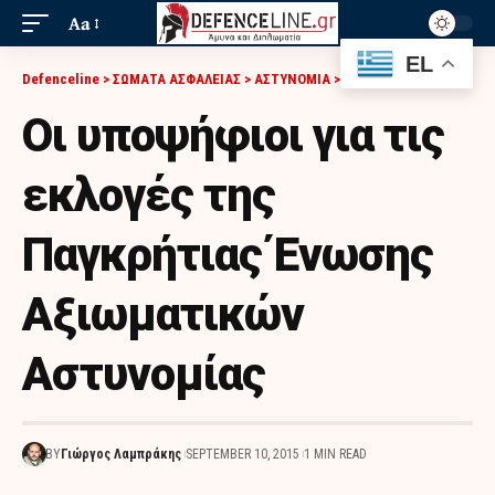
Aa
EL
Defenceline
>
ΣΩΜΑΤΑ ΑΣΦΑΛΕΙΑΣ
>
ΑΣΤΥΝΟΜΙΑ
>
ΟΙ ΥΠΟΨΉΦΙΟΙ ΓΙΑ ΤΙΣ ΕΚΛΟΓΈΣ ΤΗΣ ΠΑΓΚΡΉΤΙΑΣ ΈΝΩΣΗΣ ΑΞΙΩΜΑΤΙΚΏΝ ΑΣΤΥΝΟΜΊΑΣ
Οι υποψήφιοι για τις
εκλογές της
Παγκρήτιας Ένωσης
Αξιωματικών
Αστυνομίας
BY
Γιώργος Λαμπράκης
SEPTEMBER 10, 2015
1 MIN READ