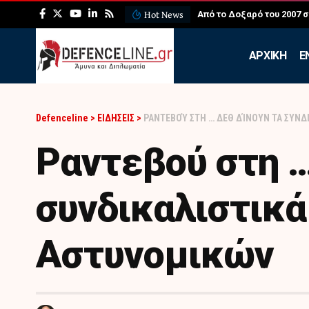
Hot News
ΛΕΦΕΔ: Η εντυπωσιακή ά
APXIKH
Ε
Defenceline
>
ΕΙΔΗΣΕΙΣ
>
ΡΑΝΤΕΒΟΎ ΣΤΗ … ΔΕΘ ΔΊΝΟΥΝ ΤΑ ΣΥΝΔ
Ραντεβού στη …
συνδικαλιστικ
Αστυνομικών