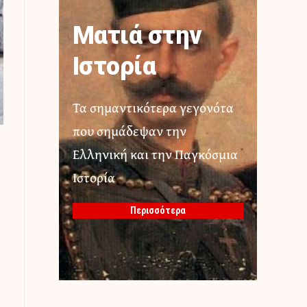
Ματιά στην
Ιστορία
Τα σημαντικότερα γεγονότα
που σημάδεψαν την
Ελληνική και την Παγκόσμια
Ιστορία
Περισσότερα