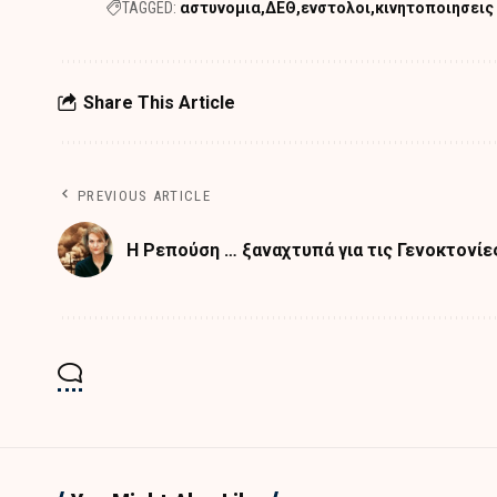
TAGGED:
αστυνομια
ΔΕΘ
ενστολοι
κινητοποιησεις
Share This Article
PREVIOUS ARTICLE
Η Ρεπούση … ξαναχτυπά για τις Γενοκτονίε