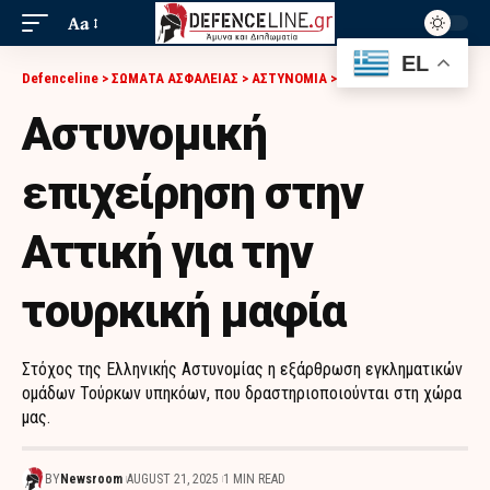
Aa
EL
Defenceline
>
ΣΩΜΑΤΑ ΑΣΦΑΛΕΙΑΣ
>
ΑΣΤΥΝΟΜΙΑ
>
ΑΣΤΥΝΟΜΙΚΉ ΕΠΙΧΕΊΡΗΣΗ ΣΤΗΝ ΑΤΤΙΚΉ ΓΙΑ ΤΗΝ ΤΟΥΡΚΙΚΉ ΜΑΦΊΑ
Αστυνομική
επιχείρηση στην
Αττική για την
τουρκική μαφία
Στόχος της Ελληνικής Αστυνομίας η εξάρθρωση εγκληματικών
ομάδων Τούρκων υπηκόων, που δραστηριοποιούνται στη χώρα
μας.
BY
Newsroom
AUGUST 21, 2025
1 MIN READ