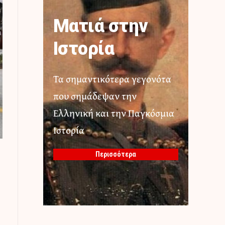
Ματιά στην
Ιστορία
Τα σημαντικότερα γεγονότα
που σημάδεψαν την
Ελληνική και την Παγκόσμια
Ιστορία
Περισσότερα