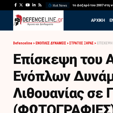
Hot News
ΛΕΦΕΔ: Η εντυπωσιακή ά
APXIKH
Ε
Defenceline
>
ΕΝΟΠΛΕΣ ΔΥΝΑΜΕΙΣ
>
ΣΤΡΑΤΟΣ ΞΗΡΑΣ
>
ΕΠΊΣΚΕΨΗ ΤΟ
Επίσκεψη του 
Ενόπλων Δυνάμ
Λιθουανίας σε 
(ΦΩΤΟΓΡΑΦΙΕΣ