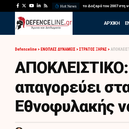
Hot News
ΛΕΦΕΔ: Η εντυπωσιακή ά
APXIKH
Ε
Defenceline
>
ΕΝΟΠΛΕΣ ΔΥΝΑΜΕΙΣ
>
ΣΤΡΑΤΟΣ ΞΗΡΑΣ
>
ΑΠΟΚΛΕΙΣΤ
ΑΠΟΚΛΕΙΣΤΙΚΟ:
απαγορεύει στ
Εθνοφυλακής ν