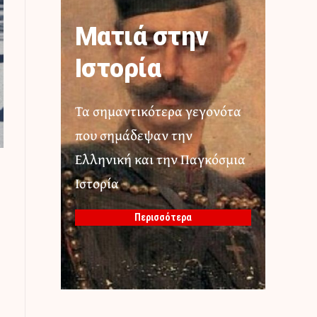
Ματιά στην
Ιστορία
Τα σημαντικότερα γεγονότα
που σημάδεψαν την
Ελληνική και την Παγκόσμια
Ιστορία
Περισσότερα