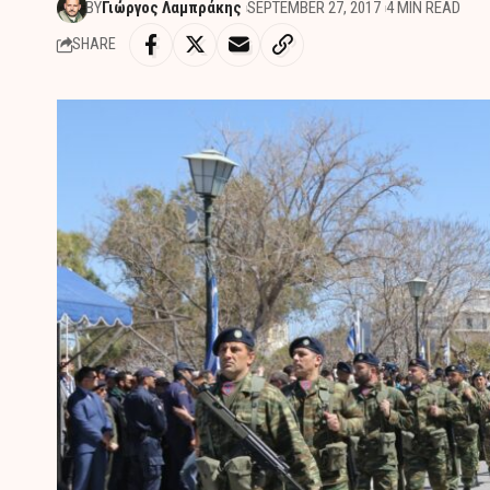
BY
Γιώργος Λαμπράκης
SEPTEMBER 27, 2017
4 MIN READ
SHARE