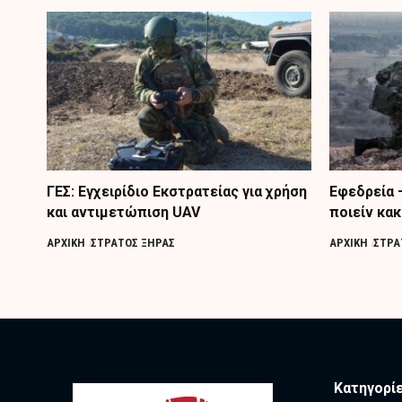
ΓΕΣ: Εγχειρίδιο Εκστρατείας για χρήση
Εφεδρεία 
και αντιμετώπιση UAV
ποιείν κακ
ΑΡΧΙΚΗ
ΣΤΡΑΤΟΣ ΞΗΡΑΣ
ΑΡΧΙΚΗ
ΣΤΡΑ
Κατηγορί