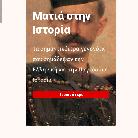
Ματιά στην
Ιστορία
Τα σημαντικότερα γεγονότα
που σημάδεψαν την
Ελληνική και την Παγκόσμια
Ιστορία
Περισσότερα