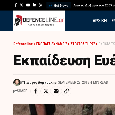
Hot News
ΛΕΦΕΔ: Η εντυπωσιακή ά
APXIKH
Ε
Defenceline
>
ΕΝΟΠΛΕΣ ΔΥΝΑΜΕΙΣ
>
ΣΤΡΑΤΟΣ ΞΗΡΑΣ
>
ΕΚΠΑΊΔΕΥ
Εκπαίδευση Ευ
BY
Γιώργος Λαμπράκης
SEPTEMBER 28, 2013
1 MIN READ
SHARE