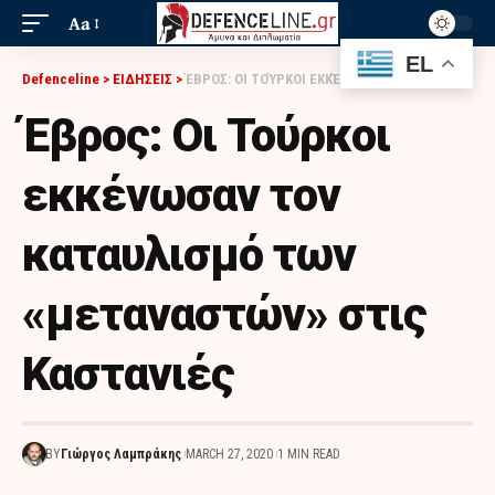
Aa
EL
Defenceline
>
ΕΙΔΗΣΕΙΣ
>
ΈΒΡΟΣ: ΟΙ ΤΟΎΡΚΟΙ ΕΚΚΈΝΩΣΑΝ ΤΟΝ ΚΑΤΑΥΛΙΣΜΌ ΤΩΝ «ΜΕΤΑΝΑΣΤΏΝ» ΣΤΙΣ ΚΑΣΤΑΝΙΈΣ
Έβρος: Οι Τούρκοι
εκκένωσαν τον
καταυλισμό των
«μεταναστών» στις
Καστανιές
BY
Γιώργος Λαμπράκης
MARCH 27, 2020
1 MIN READ