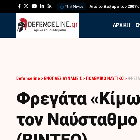
Hot News
Από το Δοξαρό του 2007 
APXIKH
Ε
Defenceline
>
ΕΝΟΠΛΕΣ ΔΥΝΑΜΕΙΣ
>
ΠΟΛΕΜΙΚΟ ΝΑΥΤΙΚΟ
>
ΦΡΕΓΆ
Φρεγάτα «Κίμω
τον Ναύσταθμο