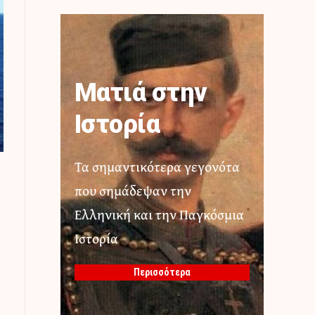
Ματιά στην
Ιστορία
Τα σημαντικότερα γεγονότα
που σημάδεψαν την
Ελληνική και την Παγκόσμια
Ιστορία
Περισσότερα