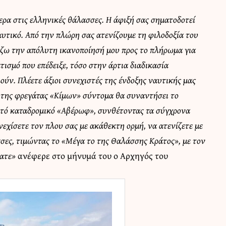
ρα στις ελληνικές θάλασσες. Η άφιξή σας σηματοδοτεί
αυτικό. Από την πλώρη σας ατενίζουμε τη φιλοδοξία του
άζω την απόλυτη ικανοποίησή μου προς το πλήρωμα για
ισμό που επέδειξε, τόσο στην άρτια διαδικασία
ύν. Πλέετε άξιοι συνεχιστές της ένδοξης ναυτικής μας
της φρεγάτας «Κίμων» σύντομα θα συναντήσει το
κτό καταδρομικό «Αβέρωφ», συνθέτοντας τα σύγχρονα
νεχίσετε τον πλου σας με ακάθεκτη ορμή, να ατενίζετε με
σσες, τιμώντας το «Μέγα το της Θαλάσσης Κράτος», με τον
σατε»
ανέφερε στο μήνυμά του ο Αρχηγός του