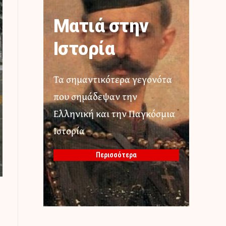
Ματιά στην
Ιστορία
Τα σημαντικότερα γεγονότα
που σημάδεψαν την
Ελληνική και την Παγκόσμια
Ιστορία
Περισσότερα