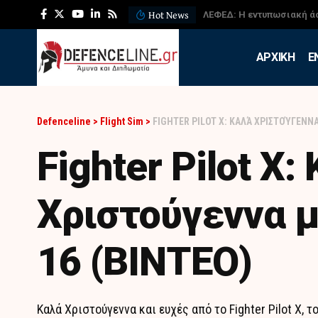
Hot News
ΛΕΦΕΔ: Η εντυπωσιακή ά
APXIKH
Ε
Defenceline
>
Flight Sim
>
FIGHTER PILOT X: ΚΑΛΆ ΧΡΙΣΤΟΎΓΕΝΝΑ
Fighter Pilot X:
Χριστούγεννα μ
16 (ΒΙΝΤΕΟ)
Καλά Χριστούγεννα και ευχές από το Fighter Pilot X,