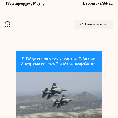
133 Σμηναρχίας Μάχης
Leopard-2A6HEL
Leave a comment
Ειδήσεις από τον χώρο των Ενόπλων
Δυνάμεων και των Σωμάτων Ασφαλείας