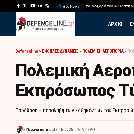
Hot News
ΛΕΦΕΔ: Η εντυπωσιακή ά
APXIKH
Ε
Defenceline
>
ΕΝΟΠΛΕΣ ΔΥΝΑΜΕΙΣ
>
ΠΟΛΕΜΙΚΗ ΑΕΡΟΠΟΡΙΑ
>
ΠΟ
Πολεμική Αερο
Εκπρόσωπος Τύ
Παράδοση – παραλαβή των καθηκόντων του Εκπροσώπο
BY
Newsroom
JULY 15, 2025
0 MIN READ