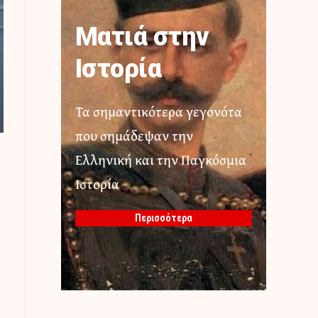
Ματιά στην
Ιστορία
Τα σημαντικότερα γεγονότα
που σημάδεψαν την
Ελληνική και την Παγκόσμια
Ιστορία
Περισσότερα