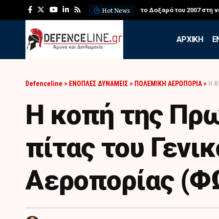
Hot News
ΛΕΦΕΔ: Η εντυπωσιακή ά
APXIKH
Ε
Defenceline
>
ΕΝΟΠΛΕΣ ΔΥΝΑΜΕΙΣ
>
ΠΟΛΕΜΙΚΗ ΑΕΡΟΠΟΡΙΑ
>
H Κ
H κοπή της Πρ
πίτας του Γενι
Αεροπορίας (Φ