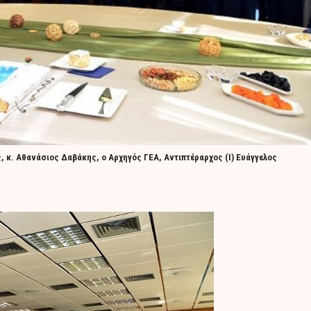
 κ. Αθανάσιος Δαβάκης, ο Αρχηγός ΓΕΑ, Αντιπτέραρχος (Ι) Ευάγγελος