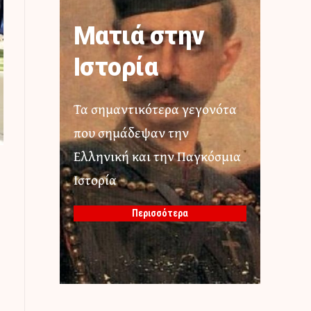
Ματιά στην
Ιστορία
Τα σημαντικότερα γεγονότα
που σημάδεψαν την
Ελληνική και την Παγκόσμια
Ιστορία
Περισσότερα