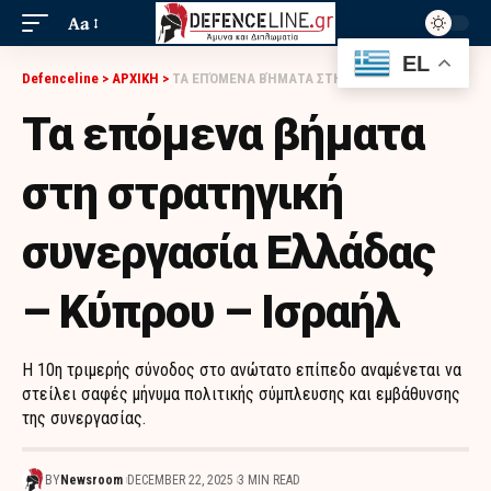
Aa
EL
Defenceline
>
ΑΡΧΙΚΗ
>
ΤΑ ΕΠΌΜΕΝΑ ΒΉΜΑΤΑ ΣΤΗ ΣΤΡΑΤΗΓΙΚΉ ΣΥΝΕΡΓΑΣΊΑ ΕΛΛΆΔΑΣ – ΚΎΠΡΟΥ – ΙΣΡΑΉΛ
Τα επόμενα βήματα
στη στρατηγική
συνεργασία Ελλάδας
– Κύπρου – Ισραήλ
Η 10η τριμερής σύνοδος στο ανώτατο επίπεδο αναμένεται να
στείλει σαφές μήνυμα πολιτικής σύμπλευσης και εμβάθυνσης
της συνεργασίας.
BY
Newsroom
DECEMBER 22, 2025
3 MIN READ