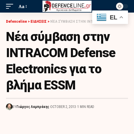
Aa
EL
Defenceline
>
ΕΙΔΗΣΕΙΣ
>
ΝΈΑ ΣΎΜΒΑΣΗ ΣΤΗΝ INTRACOM DEFENSE ELECTRONICS ΓΙΑ ΤΟ ΒΛΉΜΑ ESSM
Νέα σύμβαση στην
INTRACOM Defense
Electronics για το
βλήμα ESSM
BY
Γιώργος Λαμπράκης
OCTOBER 2, 2013
1 MIN READ