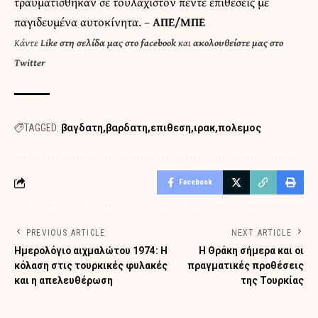
τραυματίσθηκαν σε τουλάχιστον πέντε επιθέσεις με
παγιδευμένα αυτοκίνητα. –
ΑΠΕ/ΜΠΕ
Κάντε
Like στη σελίδα μας στο facebook
και
ακολουθείστε μας στο
Twitter
TAGGED:
βαγδατη
βαρδατη
επιθεση
ιρακ
πολεμος
Facebook
PREVIOUS ARTICLE
NEXT ARTICLE
Ημερολόγιο αιχμαλώτου 1974: Η
Η Θράκη σήμερα και οι
κόλαση στις τουρκικές φυλακές
πραγματικές προθέσεις
και η απελευθέρωση
της Τουρκίας