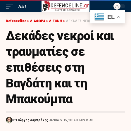
Aa
EL
Defenceline
>
ΔΙΑΦΟΡΑ
>
ΔΙΕΘΝΗ
>
ΔΕΚΆΔΕΣ ΝΕΚΡΟΊ ΚΑΙ ΤΡΑΥΜΑΤΊΕΣ ΣΕ ΕΠΙΘΈΣΕΙΣ ΣΤΗ ΒΑΓΔΆΤΗ ΚΑΙ ΤΗ ΜΠΑΚΟΎΜΠΑ
Δεκάδες νεκροί και
τραυματίες σε
επιθέσεις στη
Βαγδάτη και τη
Μπακούμπα
BY
Γιώργος Λαμπράκης
JANUARY 15, 2014
1 MIN READ