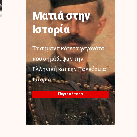
Ματιά στην
Ιστορία
Τα σημαντικότερα γεγονότα
που σημάδεψαν την
Ελληνική και την Παγκόσμια
Ιστορία
Περισσότερα