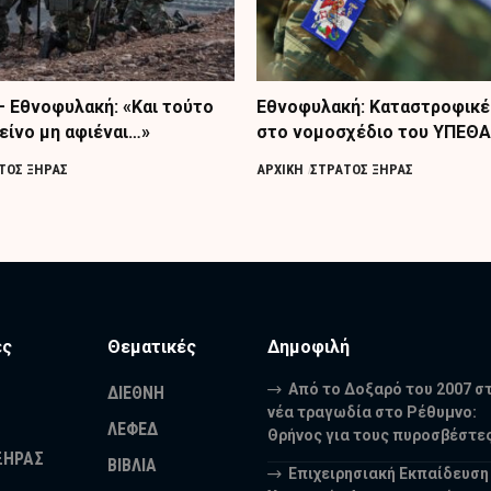
– Εθνοφυλακή: «Και τούτο
Εθνοφυλακή: Καταστροφικέ
είνο μη αφιέναι…»
στο νομοσχέδιο του ΥΠΕΘΑ
ΤΟΣ ΞΗΡΑΣ
ΑΡΧΙΚΗ
ΣΤΡΑΤΟΣ ΞΗΡΑΣ
ες
Θεματικές
Δημοφιλή
Από το Δοξαρό του 2007 σ
ΔΙΕΘΝΗ
νέα τραγωδία στο Ρέθυμνο:
ΛΕΦΕΔ
Θρήνος για τους πυροσβέστε
ΞΗΡΑΣ
ΒΙΒΛΙΑ
Επιχειρησιακή Εκπαίδευση