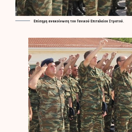
Επίσημη ανακοίνωση του Γενικού Επιτελείου Στρατού.