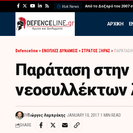
Hot News
ΛΕΦΕΔ: Η εντυπωσιακή ά
APXIKH
Ε
Defenceline
>
ΕΝΟΠΛΕΣ ΔΥΝΑΜΕΙΣ
>
ΣΤΡΑΤΟΣ ΞΗΡΑΣ
>
ΠΑΡΆΤΑΣΗ
Παράταση στην
νεοσυλλέκτων 
BY
Γιώργος Λαμπράκης
JANUARY 10, 2017
1 MIN READ
SHARE