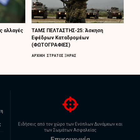
ς αλλαγές
ΤΑΜΣ ΠΕΛΤΑΣΤΗΣ-25: Άσκηση
Εφέδρων Καταδρομέων
(ΦΩΤΟΓΡΑΦΙΕΣ)
ΑΡΧΙΚΗ
ΣΤΡΑΤΟΣ ΞΗΡΑΣ
τη
ς
Ειδήσεις από τον χώρο των Ενόπλων Δυνάμεων και
των Σωμάτων Ασφαλείας
Επικοινωνία